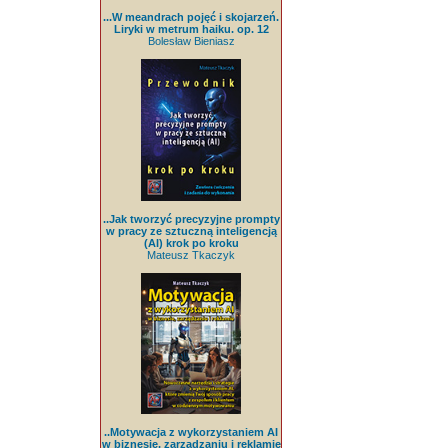
...W meandrach pojęć i skojarzeń.
Liryki w metrum haiku. op. 12
Bolesław Bieniasz
..Jak tworzyć precyzyjne prompty
w pracy ze sztuczną inteligencją
(AI) krok po kroku
Mateusz Tkaczyk
..Motywacja z wykorzystaniem AI
w biznesie, zarządzaniu i reklamie