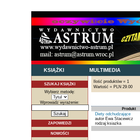
KSIĄŻKI
MULTIMEDIA
Ilość produktów = 1
SZUKAJ KSIĄŻKI
Wartość = PLN 29.00
Wybierz metodę:
Wprowadz wyrażenie:
Produkt
Diety odchudzające
autor Ewa Stacewicz
rodzaj:ksiazka
ZAPOWIEDZI
NOWOŚCI