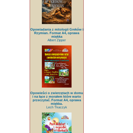
Opowiadania z mitologii Greków i
Rzymian. Format A4, oprawa
miękka
Albert Zipper
Opowieści o zwierzętach w domu
i na łące z morałem które warto
przeczytać. Format A4, oprawa
miękka.
Lech Tkaczyk