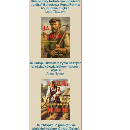
Dalsze losy bohaterów powieści
„Lalka” Bolesława Prusa.Format
A5, oprawa miękka.
Lech Tkaczyk
Ja Chłop. Historie z życia naszych
pradziadków,dziadków i ojców.
Wyd. II
Anna Nowak
Ja Chłopka. Z pamiętnika
wiejskiej kobiety. Chłop. Dzieci.