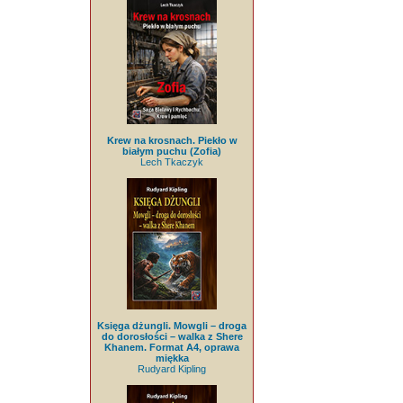
Krew na krosnach. Piekło w
białym puchu (Zofia)
Lech Tkaczyk
Księga dżungli. Mowgli – droga
do dorosłości – walka z Shere
Khanem. Format A4, oprawa
miękka
Rudyard Kipling