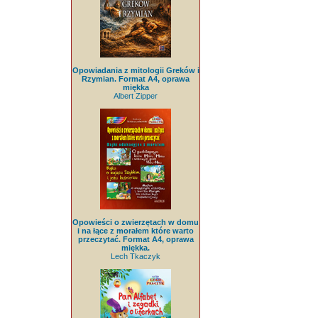
Opowiadania z mitologii Greków i
Rzymian. Format A4, oprawa
miękka
Albert Zipper
Opowieści o zwierzętach w domu
i na łące z morałem które warto
przeczytać. Format A4, oprawa
miękka.
Lech Tkaczyk