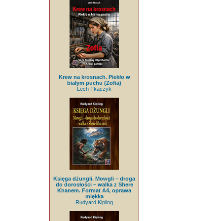
Krew na krosnach. Piekło w
białym puchu (Zofia)
Lech Tkaczyk
Księga dżungli. Mowgli – droga
do dorosłości – walka z Shere
Khanem. Format A4, oprawa
miękka
Rudyard Kipling