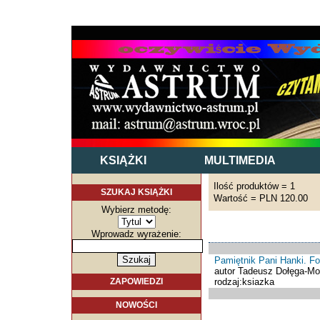
KSIĄŻKI
MULTIMEDIA
Ilość produktów = 1
SZUKAJ KSIĄŻKI
Wartość = PLN 120.00
Wybierz metodę:
Wprowadz wyrażenie:
Pamiętnik Pani Hanki. F
autor Tadeusz Dołęga-Mo
rodzaj:ksiazka
ZAPOWIEDZI
NOWOŚCI