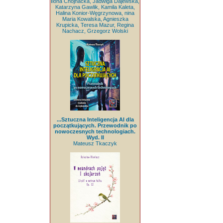
Ilona Chojnacka, Jadwiga Dajewska,
Katarzyna Gawlik, Kamila Kaleta,
Halina Konior-Węgrzynowa, nina
Maria Kowalska, Agnieszka
Krupicka, Teresa Mazur, Regina
Nachacz, Grzegorz Wolski
...Sztuczna Inteligencja AI dla
początkujących. Przewodnik po
nowoczesnych technologiach.
Wyd. II
Mateusz Tkaczyk