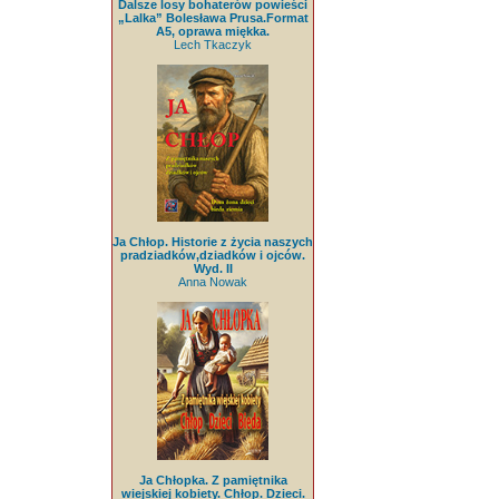
Dalsze losy bohaterów powieści
„Lalka” Bolesława Prusa.Format
A5, oprawa miękka.
Lech Tkaczyk
Ja Chłop. Historie z życia naszych
pradziadków,dziadków i ojców.
Wyd. II
Anna Nowak
Ja Chłopka. Z pamiętnika
wiejskiej kobiety. Chłop. Dzieci.