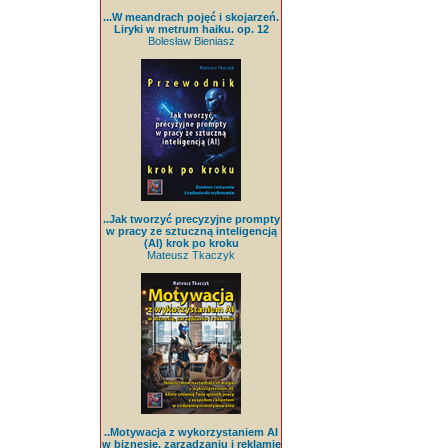
...W meandrach pojęć i skojarzeń.
Liryki w metrum haiku. op. 12
Bolesław Bieniasz
..Jak tworzyć precyzyjne prompty
w pracy ze sztuczną inteligencją
(AI) krok po kroku
Mateusz Tkaczyk
..Motywacja z wykorzystaniem AI
w biznesie, zarządzaniu i reklamie