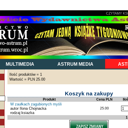
CZYTAMY KS
MULTIMEDIA
ASTRUM MEDIA
AST
Ilość produktów = 1
Wartość = PLN 25.00
Koszyk na zakupy
Produkt
Cena PLN
Ilo
W zaułkach zagubionych myśli
autor Ilona Chojnacka
25.00
rodzaj:ksiazka
1