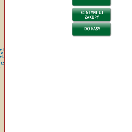
e i
 o
j.
ne
 30
e