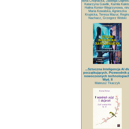
Ilona Chojnacka, Jadwiga Dajews
Katarzyna Gawlik, Kamila Kaleta
Halina Konior-Węgrzynowa, nin
Maria Kowalska, Agnieszka
Krupicka, Teresa Mazur, Regin
Nachacz, Grzegorz Wolski
...Sztuczna Inteligencja AI dl
początkujących. Przewodnik 
nowoczesnych technologiach
Wyd. II
Mateusz Tkaczyk