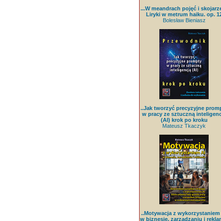
...W meandrach pojęć i skojarz
Liryki w metrum haiku. op. 1
Bolesław Bieniasz
..Jak tworzyć precyzyjne prom
w pracy ze sztuczną inteligenc
(AI) krok po kroku
Mateusz Tkaczyk
..Motywacja z wykorzystaniem
w biznesie, zarządzaniu i rekla