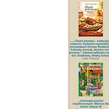
.....„Tłuste potrawy – tradycyjn
smaczne. Kulinarne opowieści
przysmakach Europy Środkowe
Golonka, boczek, słonina i in
grzechy.”. Zawiera jadłospis na
dni: śniadania, obiady, kolacj
Lech Tkaczyk
...Antologia poetów
współczesnych. Wiersze dla
dzieci. Edycja 18