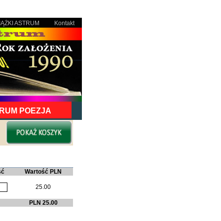
IĄŻKI ASTRUM
Kontakt
RUM POEZJA
ść
Wartość PLN
25.00
PLN 25.00