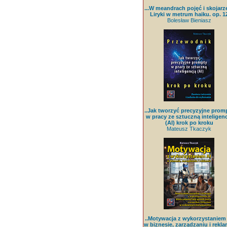
...W meandrach pojęć i skojarz
Liryki w metrum haiku. op. 1
Bolesław Bieniasz
..Jak tworzyć precyzyjne prom
w pracy ze sztuczną inteligenc
(AI) krok po kroku
Mateusz Tkaczyk
..Motywacja z wykorzystaniem
w biznesie, zarządzaniu i rekla