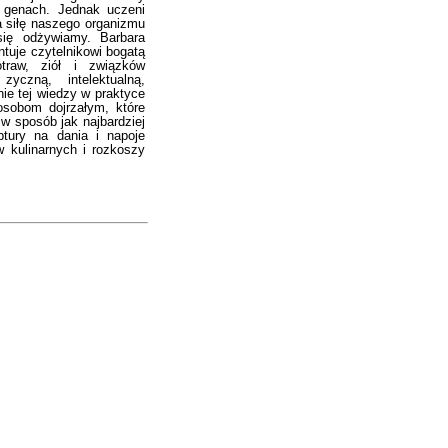
 genach. Jednak uczeni
 siłę naszego organizmu
się odżywiamy. Barbara
ntuje czytelnikowi bogatą
traw, ziół i związków
yczną, intelektualną,
ie tej wiedzy w praktyce
osobom dojrzałym, które
 w sposób jak najbardziej
ptury na dania i napoje
 kulinarnych i rozkoszy