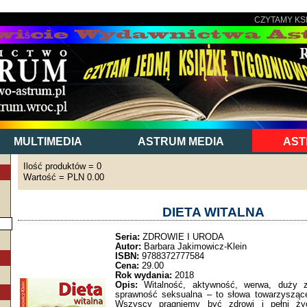
CZYTAMY KS
MULTIMEDIA
ASTRUM MEDIA
AST
Ilość produktów = 0
Wartość = PLN 0.00
DIETA WITALNA
Seria:
ZDROWIE I URODA
Autor:
Barbara Jakimowicz-Klein
ISBN:
9788372777584
Cena:
29.00
Rok wydania:
2018
Opis:
Witalność, aktywność, werwa, duży za
sprawność seksualna – to słowa towarzysząc
Wszyscy pragniemy być zdrowi i pełni życ