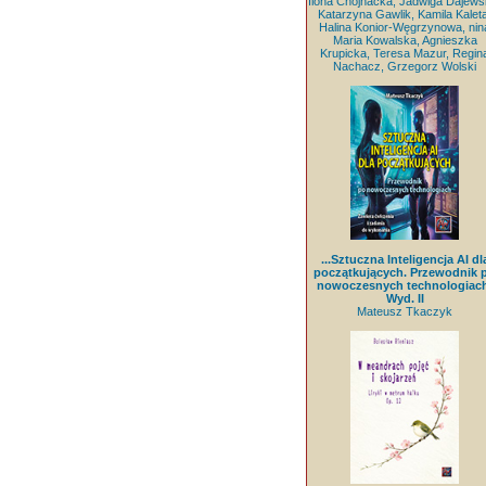
Ilona Chojnacka, Jadwiga Dajews
Katarzyna Gawlik, Kamila Kaleta
Halina Konior-Węgrzynowa, nin
Maria Kowalska, Agnieszka
Krupicka, Teresa Mazur, Regin
Nachacz, Grzegorz Wolski
...Sztuczna Inteligencja AI dl
początkujących. Przewodnik 
nowoczesnych technologiach
Wyd. II
Mateusz Tkaczyk