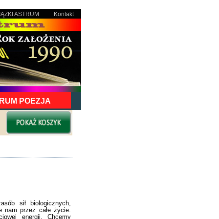
IĄŻKI ASTRUM
Kontakt
RUM POEZJA
sób sił biologicznych,
e nam przez całe życie.
iowej energii. Chcemy