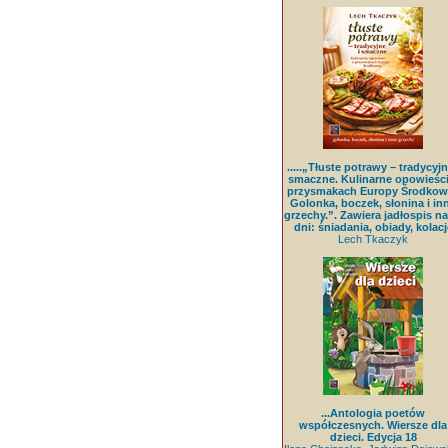
.....„Tłuste potrawy – tradycyjn
smaczne. Kulinarne opowieści
przysmakach Europy Środkowe
Golonka, boczek, słonina i in
grzechy.”. Zawiera jadłospis na
dni: śniadania, obiady, kolacj
Lech Tkaczyk
...Antologia poetów
współczesnych. Wiersze dla
dzieci. Edycja 18