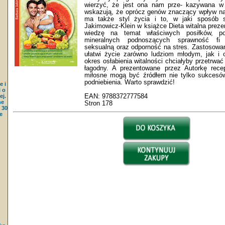
wierzyć, że jest ona nam prze- kazywana w
wskazują, że oprócz genów znaczący wpływ na
ma także styl życia i to, w jaki sposób 
Jakimowicz-Klein w książce Dieta witalna preze
wiedzę na temat właściwych posiłków, po
mineralnych podnoszących sprawność fi z
seksualną oraz odporność na stres. Zastosowan
ułatwi życie zarówno ludziom młodym, jak i 
okres osłabienia witalności chciałyby przetrwać
łagodny. A prezentowane przez Autorkę rece
miłosne mogą być źródłem nie tylko sukcesów
podniebienia. Warto sprawdzić!
e i
 o
EAN: 9788372777584
j.
ne
Stron 178
 30
e