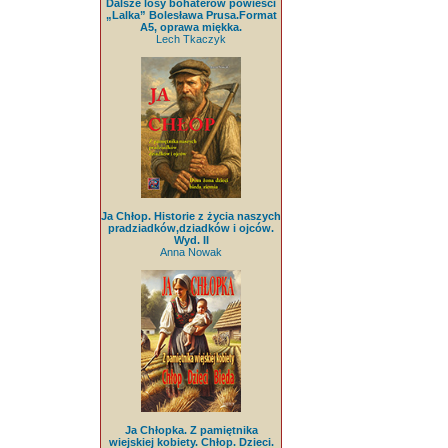
Dalsze losy bohaterów powieści
„Lalka” Bolesława Prusa.Format
A5, oprawa miękka.
Lech Tkaczyk
Ja Chłop. Historie z życia naszych
pradziadków,dziadków i ojców.
Wyd. II
Anna Nowak
Ja Chłopka. Z pamiętnika
wiejskiej kobiety. Chłop. Dzieci.