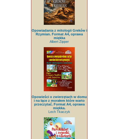
Opowiadania z mitologii Greków i
Rzymian. Format A4, oprawa
miękka
Albert Zipper
Opowieści o zwierzętach w domu
i na łące z morałem które warto
przeczytać. Format A4, oprawa
miękka.
Lech Tkaczyk