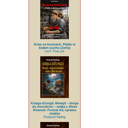
Krew na krosnach. Piekło w
białym puchu (Zofia)
Lech Tkaczyk
Księga dżungli. Mowgli – droga
do dorosłości – walka z Shere
Khanem. Format A4, oprawa
miękka
Rudyard Kipling