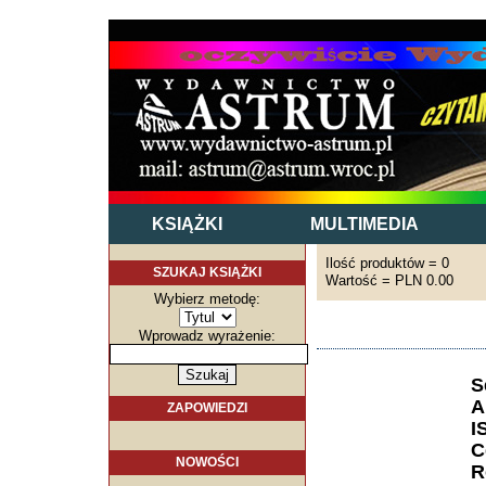
KSIĄŻKI
MULTIMEDIA
Ilość produktów = 0
SZUKAJ KSIĄŻKI
Wartość = PLN 0.00
Wybierz metodę:
Wprowadz wyrażenie:
S
A
ZAPOWIEDZI
I
C
NOWOŚCI
R