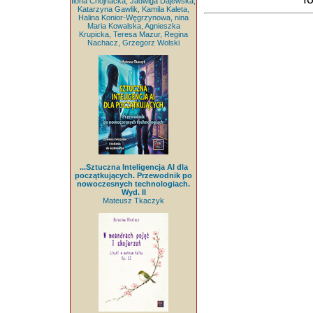
Ilona Chojnacka, Jadwiga Dajewska,
Katarzyna Gawlik, Kamila Kaleta,
Halina Konior-Węgrzynowa, nina
Maria Kowalska, Agnieszka
Krupicka, Teresa Mazur, Regina
Nachacz, Grzegorz Wolski
...Sztuczna Inteligencja AI dla
początkujących. Przewodnik po
nowoczesnych technologiach.
Wyd. II
Mateusz Tkaczyk