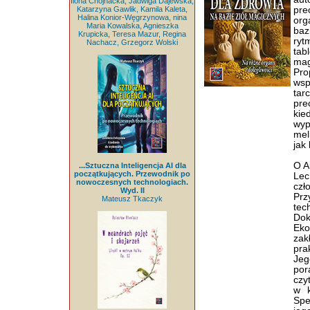
Ilona Chojnacka, Jadwiga Dajewska,
Katarzyna Gawlik, Kamila Kaleta,
pre
Halina Konior-Węgrzynowa, nina
org
Maria Kowalska, Agnieszka
baz
Krupicka, Teresa Mazur, Regina
ryt
Nachacz, Grzegorz Wolski
tab
mag
Pro
wsp
tar
pre
kie
wyp
mel
jak 
O A
...Sztuczna Inteligencja AI dla
początkujących. Przewodnik po
Lec
nowoczesnych technologiach.
cz
Wyd. II
Prz
Mateusz Tkaczyk
te
Dok
Eko
zak
pra
Jeg
por
czy
w k
Spe