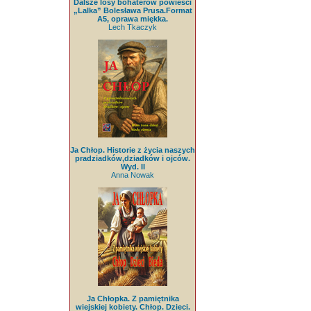
Dalsze losy bohaterów powieści
„Lalka” Bolesława Prusa.Format
A5, oprawa miękka.
Lech Tkaczyk
Ja Chłop. Historie z życia naszych
pradziadków,dziadków i ojców.
Wyd. II
Anna Nowak
Ja Chłopka. Z pamiętnika
wiejskiej kobiety. Chłop. Dzieci.