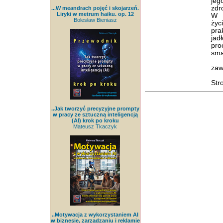
jeg
zdr
...W meandrach pojęć i skojarzeń.
Liryki w metrum haiku. op. 12
W s
Bolesław Bieniasz
życ
pr
jad
pro
sma
zaw
Str
..Jak tworzyć precyzyjne prompty
w pracy ze sztuczną inteligencją
(AI) krok po kroku
Mateusz Tkaczyk
..Motywacja z wykorzystaniem AI
w biznesie, zarządzaniu i reklamie