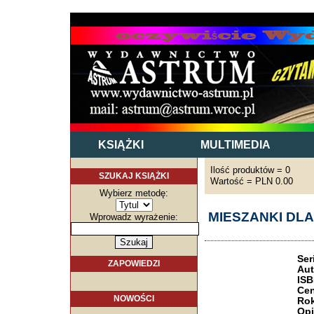
KSIĄŻKI
MULTIMEDIA
Ilość produktów = 0
SZUKAJ KSIĄŻKI
Wartość = PLN 0.00
Wybierz metodę:
MIESZANKI DLA
Wprowadz wyrażenie:
Ser
ZAPOWIEDZI
Aut
ISB
Cen
NOWOŚCI
Rok
Opi