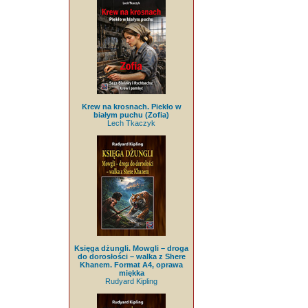
Krew na krosnach. Piekło w
białym puchu (Zofia)
Lech Tkaczyk
Księga dżungli. Mowgli – droga
do dorosłości – walka z Shere
Khanem. Format A4, oprawa
miękka
Rudyard Kipling