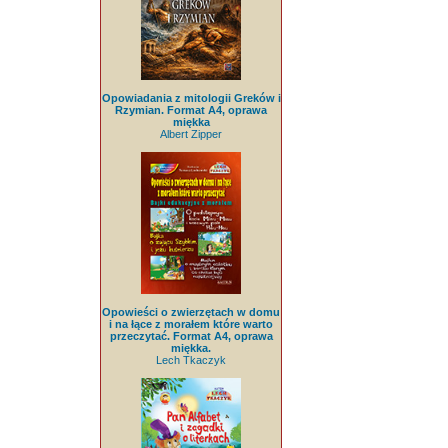
Opowiadania z mitologii Greków i
Rzymian. Format A4, oprawa
miękka
Albert Zipper
Opowieści o zwierzętach w domu
i na łące z morałem które warto
przeczytać. Format A4, oprawa
miękka.
Lech Tkaczyk