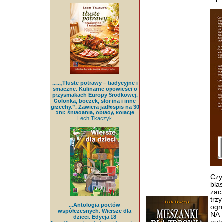
.....„Tłuste potrawy – tradycyjne i
smaczne. Kulinarne opowieści o
przysmakach Europy Środkowej.
Golonka, boczek, słonina i inne
grzechy.”. Zawiera jadłospis na 30
dni: śniadania, obiady, kolacje
Lech Tkaczyk
Czy
bla
zac
trz
...Antologia poetów
ogr
współczesnych. Wiersze dla
NA 
dzieci. Edycja 18
aut