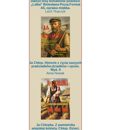
Dalsze losy bohaterów powieści
„Lalka” Bolesława Prusa.Format
A5, oprawa miękka.
Lech Tkaczyk
Ja Chłop. Historie z życia naszych
pradziadków,dziadków i ojców.
Wyd. II
Anna Nowak
Ja Chłopka. Z pamiętnika
wiejskiej kobiety. Chłop. Dzieci.