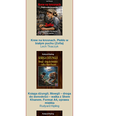
Krew na krosnach. Piekło w
białym puchu (Zofia)
Lech Tkaczyk
Księga dżungli. Mowgli – droga
do dorosłości – walka z Shere
Khanem. Format A4, oprawa
miękka
Rudyard Kipling