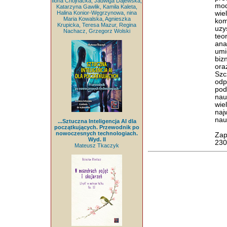
Ilona Chojnacka, Jadwiga Dajewska,
mod
Katarzyna Gawlik, Kamila Kaleta,
Halina Konior-Węgrzynowa, nina
wie
Maria Kowalska, Agnieszka
kom
Krupicka, Teresa Mazur, Regina
uzy
Nachacz, Grzegorz Wolski
teo
ana
umi
biz
ora
Sz
odp
pod
nau
wie
naj
nau
...Sztuczna Inteligencja AI dla
początkujących. Przewodnik po
nowoczesnych technologiach.
Zap
Wyd. II
230
Mateusz Tkaczyk