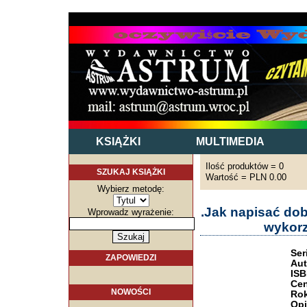
KSIĄŻKI
MULTIMEDIA
Ilość produktów = 0
SZUKAJ KSIĄŻKI
Wartość = PLN 0.00
Wybierz metodę:
.Jak napisać do
Wprowadz wyrażenie:
wykorz
Ser
ZAPOWIEDZI
Aut
ISB
Cen
NOWOŚCI
Rok
Opi