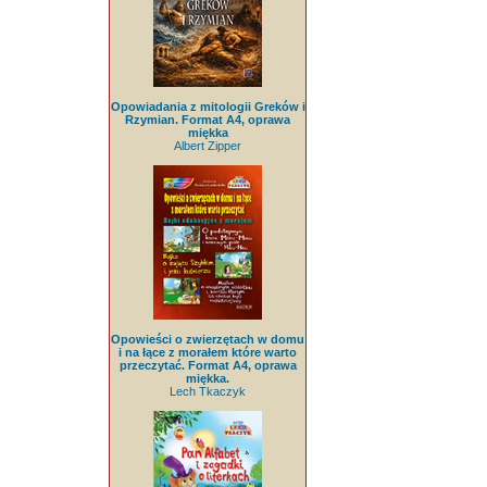
Opowiadania z mitologii Greków i
Rzymian. Format A4, oprawa
miękka
Albert Zipper
Opowieści o zwierzętach w domu
i na łące z morałem które warto
przeczytać. Format A4, oprawa
miękka.
Lech Tkaczyk