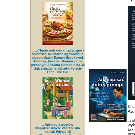
.....„Tłuste potrawy – tradycyjne i
smaczne. Kulinarne opowieści o
przysmakach Europy Środkowej.
Golonka, boczek, słonina i inne
grzechy.”. Zawiera jadłospis na 30
dni: śniadania, obiady, kolacje
Lech Tkaczyk
Ksi
A5,
„Ja
...Antologia poetów
wyk
współczesnych. Wiersze dla
tak
dzieci. Edycja 18
pre