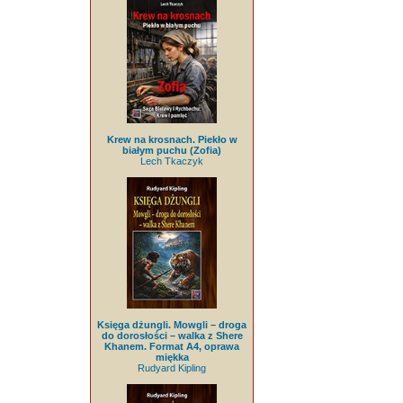
Krew na krosnach. Piekło w
białym puchu (Zofia)
Lech Tkaczyk
Księga dżungli. Mowgli – droga
do dorosłości – walka z Shere
Khanem. Format A4, oprawa
miękka
Rudyard Kipling