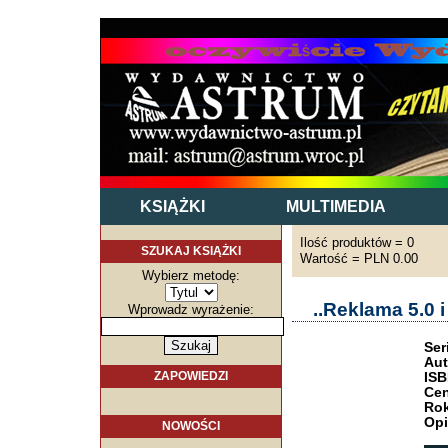
KSIĄŻKI
MULTIMEDIA
Ilość produktów = 0
SZUKAJ KSIĄŻKI
Wartość = PLN 0.00
Wybierz metodę:
..Reklama 5.0 
Wprowadz wyrażenie:
Ser
Aut
ZAPOWIEDZI
ISB
Cen
Rok
Opi
NOWOŚCI