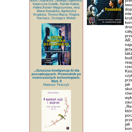
pre
Ilona Chojnacka, Jadwiga Dajewska,
Katarzyna Gawlik, Kamila Kaleta,
two
Halina Konior-Węgrzynowa, nina
dop
Maria Kowalska, Agnieszka
int
Krupicka, Teresa Mazur, Regina
kro
Nachacz, Grzegorz Wolski
kon
dni
cał
prz
AR,
naj
jęz
tak
bud
re
rze
...Sztuczna Inteligencja AI dla
Ksi
początkujących. Przewodnik po
czy
nowoczesnych technologiach.
prz
Wyd. II
ja
Mateusz Tkaczyk
sku
rów
wyk
zau
„Re
któ
po
prz
jak
kon