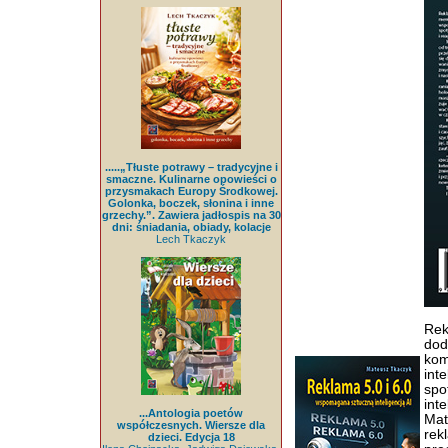
.....„Tłuste potrawy – tradycyjne i
smaczne. Kulinarne opowieści o
przysmakach Europy Środkowej.
Golonka, boczek, słonina i inne
grzechy.”. Zawiera jadłospis na 30
dni: śniadania, obiady, kolacje
Lech Tkaczyk
Rek
dod
kom
int
spo
int
...Antologia poetów
Mat
współczesnych. Wiersze dla
rek
dzieci. Edycja 18