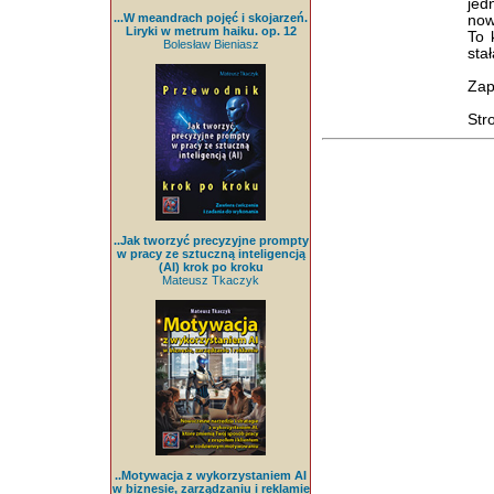
jed
...W meandrach pojęć i skojarzeń.
now
Liryki w metrum haiku. op. 12
To 
Bolesław Bieniasz
stał
Zap
Str
..Jak tworzyć precyzyjne prompty
w pracy ze sztuczną inteligencją
(AI) krok po kroku
Mateusz Tkaczyk
..Motywacja z wykorzystaniem AI
w biznesie, zarządzaniu i reklamie