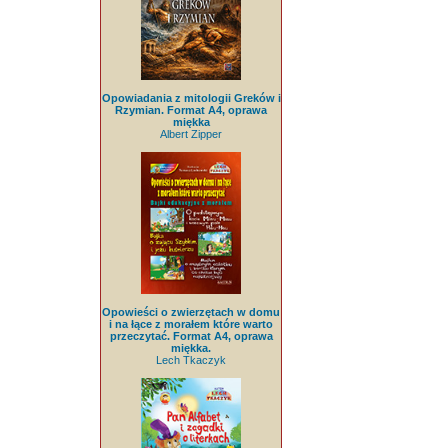
Opowiadania z mitologii Greków i
Rzymian. Format A4, oprawa
miękka
Albert Zipper
Opowieści o zwierzętach w domu
i na łące z morałem które warto
przeczytać. Format A4, oprawa
miękka.
Lech Tkaczyk