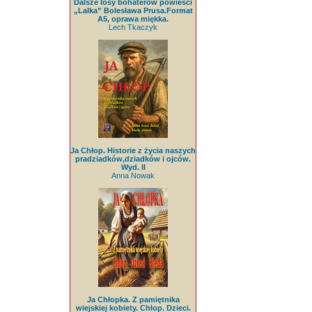
Dalsze losy bohaterów powieści
„Lalka” Bolesława Prusa.Format
A5, oprawa miękka.
Lech Tkaczyk
Ja Chłop. Historie z życia naszych
pradziadków,dziadków i ojców.
Wyd. II
Anna Nowak
Ja Chłopka. Z pamiętnika
wiejskiej kobiety. Chłop. Dzieci.