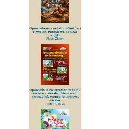
Opowiadania z mitologii Greków i
Rzymian. Format A4, oprawa
miękka
Albert Zipper
Opowieści o zwierzętach w domu
i na łące z morałem które warto
przeczytać. Format A4, oprawa
miękka.
Lech Tkaczyk