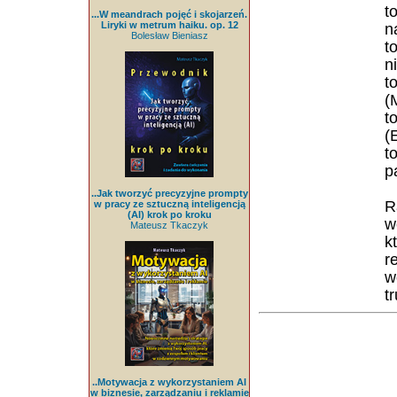
t
...W meandrach pojęć i skojarzeń.
Liryki w metrum haiku. op. 12
n
Bolesław Bieniasz
t
n
t
(
t
(
t
p
..Jak tworzyć precyzyjne prompty
R
w pracy ze sztuczną inteligencją
(AI) krok po kroku
w
Mateusz Tkaczyk
k
r
w
t
..Motywacja z wykorzystaniem AI
w biznesie, zarządzaniu i reklamie