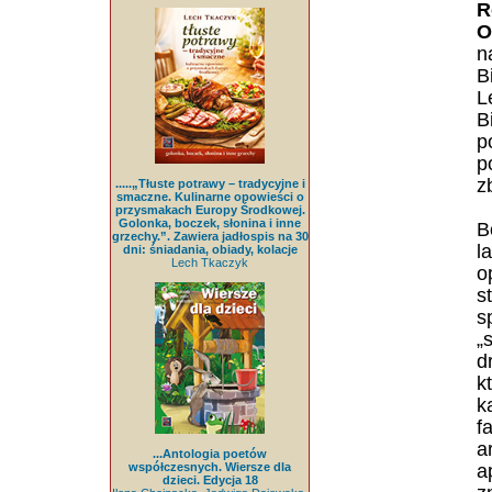
R
O
n
B
L
B
p
p
z
.....„Tłuste potrawy – tradycyjne i
smaczne. Kulinarne opowieści o
przysmakach Europy Środkowej.
Golonka, boczek, słonina i inne
B
grzechy.”. Zawiera jadłospis na 30
l
dni: śniadania, obiady, kolacje
Lech Tkaczyk
o
s
s
„
d
k
k
f
a
...Antologia poetów
współczesnych. Wiersze dla
a
dzieci. Edycja 18