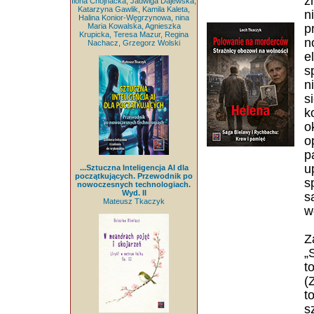
z
Ilona Chojnacka, Jadwiga Dajewska,
Katarzyna Gawlik, Kamila Kaleta,
n
Halina Konior-Węgrzynowa, nina
Maria Kowalska, Agnieszka
p
Krupicka, Teresa Mazur, Regina
n
Nachacz, Grzegorz Wolski
e
s
n
s
k
o
o
p
u
...Sztuczna Inteligencja AI dla
początkujących. Przewodnik po
s
nowoczesnych technologiach.
Wyd. II
s
Mateusz Tkaczyk
w
Z
„
t
(
t
s