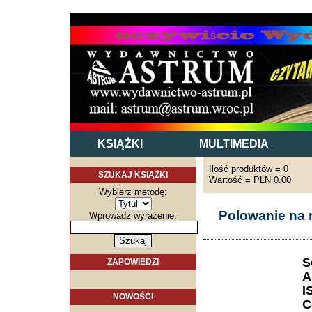
KSIĄŻKI
MULTIMEDIA
Ilość produktów = 0
SZUKAJ KSIĄŻKI
Wartość = PLN 0.00
Wybierz metodę:
Polowanie na 
Wprowadz wyrażenie:
S
ZAPOWIEDZI
A
I
NOWOŚCI
C