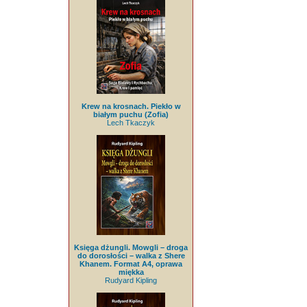
Krew na krosnach. Piekło w
białym puchu (Zofia)
Lech Tkaczyk
Księga dżungli. Mowgli – droga
do dorosłości – walka z Shere
Khanem. Format A4, oprawa
miękka
Rudyard Kipling