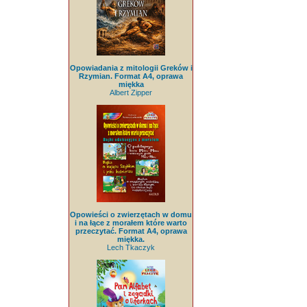
Opowiadania z mitologii Greków i
Rzymian. Format A4, oprawa
miękka
Albert Zipper
Opowieści o zwierzętach w domu
i na łące z morałem które warto
przeczytać. Format A4, oprawa
miękka.
Lech Tkaczyk