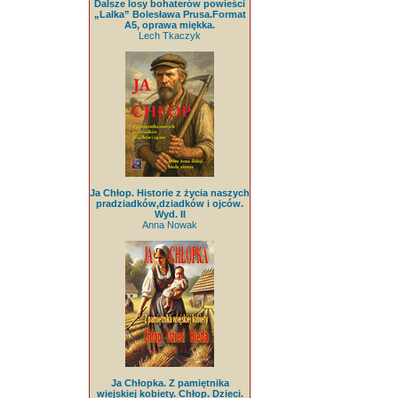
Dalsze losy bohaterów powieści
„Lalka” Bolesława Prusa.Format
A5, oprawa miękka.
Lech Tkaczyk
Ja Chłop. Historie z życia naszych
pradziadków,dziadków i ojców.
Wyd. II
Anna Nowak
Ja Chłopka. Z pamiętnika
wiejskiej kobiety. Chłop. Dzieci.