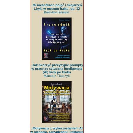
...W meandrach pojęć i skojarzeń.
Liryki w metrum haiku. op. 12
Bolesław Bieniasz
..Jak tworzyć precyzyjne prompty
w pracy ze sztuczną inteligencją
(AI) krok po kroku
Mateusz Tkaczyk
..Motywacja z wykorzystaniem AI
w biznesie, zarządzaniu i reklamie