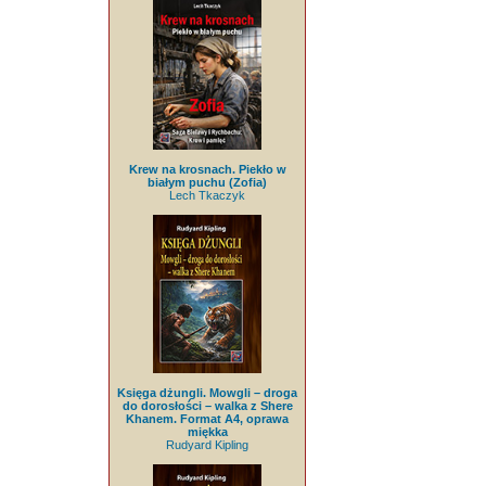
Krew na krosnach. Piekło w
białym puchu (Zofia)
Lech Tkaczyk
Księga dżungli. Mowgli – droga
do dorosłości – walka z Shere
Khanem. Format A4, oprawa
miękka
Rudyard Kipling