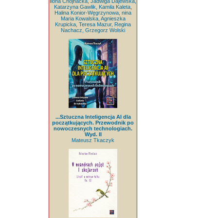
Ilona Chojnacka, Jadwiga Dajewska,
Katarzyna Gawlik, Kamila Kaleta,
Halina Konior-Węgrzynowa, nina
Maria Kowalska, Agnieszka
Krupicka, Teresa Mazur, Regina
Nachacz, Grzegorz Wolski
...Sztuczna Inteligencja AI dla
początkujących. Przewodnik po
nowoczesnych technologiach.
Wyd. II
Mateusz Tkaczyk