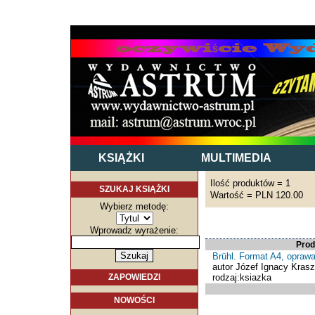
KSIĄŻKI
MULTIMEDIA
Ilość produktów = 1
SZUKAJ KSIĄŻKI
Wartość = PLN 120.00
Wybierz metodę:
Wprowadz wyrażenie:
Prod
Brühl. Format A4, opraw
autor Józef Ignacy Kras
rodzaj:ksiazka
ZAPOWIEDZI
NOWOŚCI