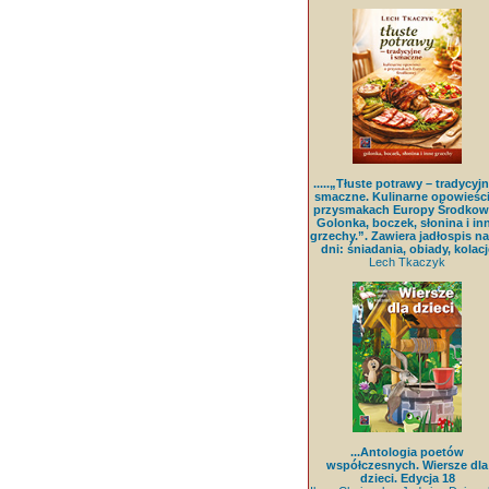
.....„Tłuste potrawy – tradycyjn
smaczne. Kulinarne opowieści
przysmakach Europy Środkowe
Golonka, boczek, słonina i in
grzechy.”. Zawiera jadłospis na
dni: śniadania, obiady, kolacj
Lech Tkaczyk
...Antologia poetów
współczesnych. Wiersze dla
dzieci. Edycja 18