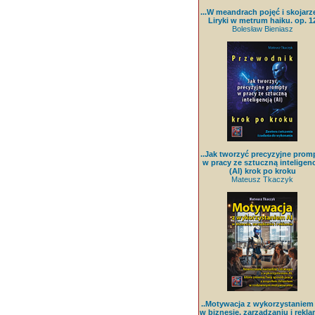
...W meandrach pojęć i skojarz
Liryki w metrum haiku. op. 1
Bolesław Bieniasz
..Jak tworzyć precyzyjne prom
w pracy ze sztuczną inteligenc
(AI) krok po kroku
Mateusz Tkaczyk
..Motywacja z wykorzystaniem
w biznesie, zarządzaniu i rekla