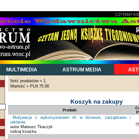
CZYTAMY KS
MULTIMEDIA
ASTRUM MEDIA
AST
Ilość produktów = 1
Wartość = PLN 75.00
Koszyk na zakupy
C
Produkt
P
..Motywacja z wykorzystaniem AI w biznesie, zarządzaniu i
reklamie
75
autor Mateusz Tkaczyk
rodzaj:ksiazka