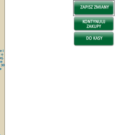
e i
 o
j.
ne
 30
e