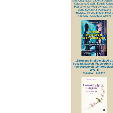
Ilona Chojnacka, Jadwiga Dajews
Katarzyna Gawlik, Kamila Kaleta
Halina Konior-Węgrzynowa, nin
Maria Kowalska, Agnieszka
Krupicka, Teresa Mazur, Regin
Nachacz, Grzegorz Wolski
...Sztuczna Inteligencja AI dl
początkujących. Przewodnik 
nowoczesnych technologiach
Wyd. II
Mateusz Tkaczyk