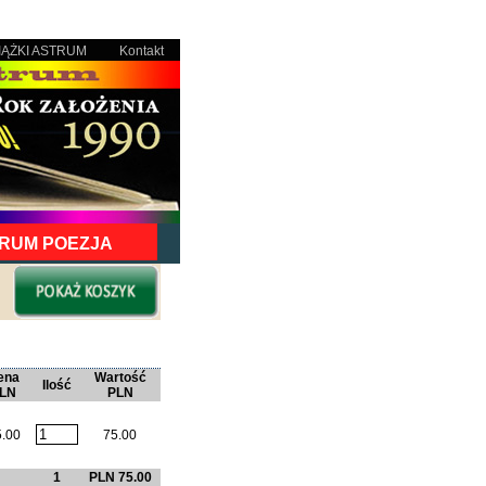
IĄŻKI ASTRUM
Kontakt
RUM POEZJA
ena
Wartość
Ilość
LN
PLN
.00
75.00
1
PLN 75.00