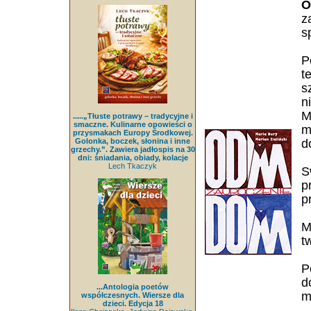
O
z
s
P
t
s
n
M
.....„Tłuste potrawy – tradycyjne i
smaczne. Kulinarne opowieści o
m
przysmakach Europy Środkowej.
Golonka, boczek, słonina i inne
d
grzechy.”. Zawiera jadłospis na 30
dni: śniadania, obiady, kolacje
Lech Tkaczyk
S
p
p
M
t
P
d
...Antologia poetów
m
współczesnych. Wiersze dla
dzieci. Edycja 18