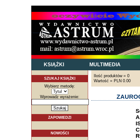
KSIĄŻKI
MULTIMEDIA
Ilość produktów = 0
SZUKAJ KSIĄŻKI
Wartość = PLN 0.00
Wybierz metodę:
ZAUROC
Wprowadz wyrażenie:
S
A
ZAPOWIEDZI
I
C
NOWOŚCI
R