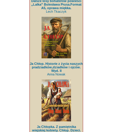
Dalsze losy bohaterów powieści
„Lalka” Bolesława Prusa.Format
A5, oprawa miękka.
Lech Tkaczyk
Ja Chłop. Historie z życia naszych
pradziadków,dziadków i ojców.
Wyd. II
Anna Nowak
Ja Chłopka. Z pamiętnika
wiejskiej kobiety. Chłop. Dzieci.