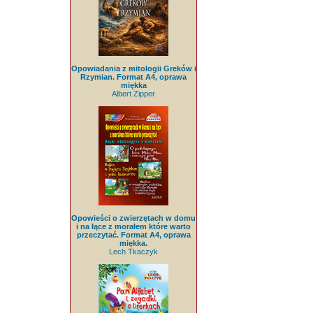
Opowiadania z mitologii Greków i
Rzymian. Format A4, oprawa
miękka
Albert Zipper
Opowieści o zwierzętach w domu
i na łące z morałem które warto
przeczytać. Format A4, oprawa
miękka.
Lech Tkaczyk