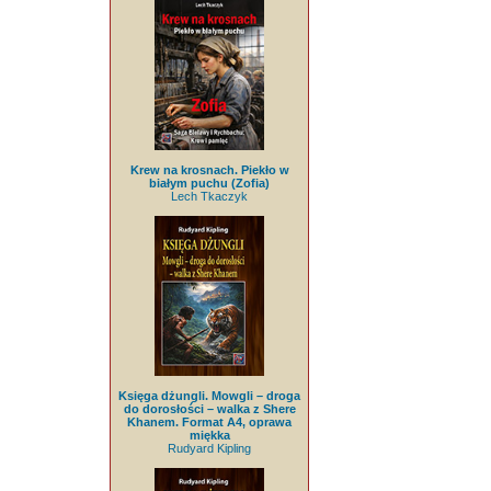
Krew na krosnach. Piekło w
białym puchu (Zofia)
Lech Tkaczyk
Księga dżungli. Mowgli – droga
do dorosłości – walka z Shere
Khanem. Format A4, oprawa
miękka
Rudyard Kipling