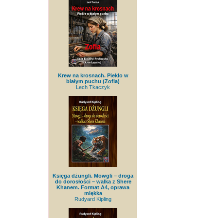
Krew na krosnach. Piekło w
białym puchu (Zofia)
Lech Tkaczyk
Księga dżungli. Mowgli – droga
do dorosłości – walka z Shere
Khanem. Format A4, oprawa
miękka
Rudyard Kipling