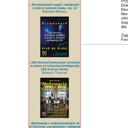
Pr
...W meandrach pojęć i skojarzeń.
Dok
Liryki w metrum haiku. op. 12
Eko
Bolesław Bieniasz
lit
zdr
insp
dla
Zap
For
..Jak tworzyć precyzyjne prompty
w pracy ze sztuczną inteligencją
(AI) krok po kroku
Mateusz Tkaczyk
..Motywacja z wykorzystaniem AI
w biznesie, zarządzaniu i reklamie