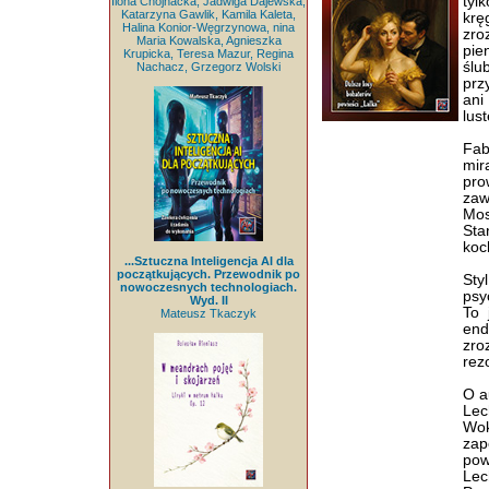
tyl
Ilona Chojnacka, Jadwiga Dajewska,
Katarzyna Gawlik, Kamila Kaleta,
krę
Halina Konior-Węgrzynowa, nina
zro
Maria Kowalska, Agnieszka
pie
Krupicka, Teresa Mazur, Regina
ślu
Nachacz, Grzegorz Wolski
prz
ani
lus
Fab
mir
pro
zaw
Mos
Sta
koc
...Sztuczna Inteligencja AI dla
początkujących. Przewodnik po
Sty
nowoczesnych technologiach.
psyc
Wyd. II
To 
Mateusz Tkaczyk
end
zro
rez
O a
Lec
Wok
zap
pow
Lec