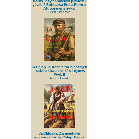
Dalsze losy bohaterów powieści
„Lalka” Bolesława Prusa.Format
A5, oprawa miękka.
Lech Tkaczyk
Ja Chłop. Historie z życia naszych
pradziadków,dziadków i ojców.
Wyd. II
Anna Nowak
Ja Chłopka. Z pamiętnika
wiejskiej kobiety. Chłop. Dzieci.