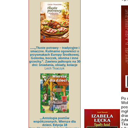
.....„Tłuste potrawy – tradycyjne i
smaczne. Kulinarne opowieści o
przysmakach Europy Środkowej.
Golonka, boczek, słonina i inne
grzechy.”. Zawiera jadłospis na 30
dni: śniadania, obiady, kolacje
Lech Tkaczyk
Po 
Wok
pos
mgł
dra
...Antologia poetów
żył
współczesnych. Wiersze dla
Tka
dzieci. Edycja 18