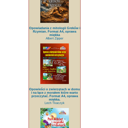
Opowiadania z mitologii Greków i
Rzymian. Format A4, oprawa
miękka
Albert Zipper
Opowieści o zwierzętach w domu
i na łące z morałem które warto
przeczytać. Format A4, oprawa
miękka.
Lech Tkaczyk