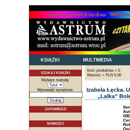
KSIĄŻKI
MULTIMEDIA
Ilość produktów = 0
SZUKAJ KSIĄŻKI
Wartość = PLN 0.00
Wybierz metodę:
Izabela Łęcka. 
Wprowadz wyrażenie:
„Lalka” Bol
Ser
ZAPOWIEDZI
Aut
ISB
Cen
NOWOŚCI
Rok
Opi