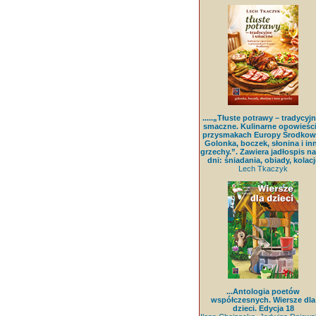
.....„Tłuste potrawy – tradycyjn
smaczne. Kulinarne opowieści
przysmakach Europy Środkowe
Golonka, boczek, słonina i in
grzechy.”. Zawiera jadłospis na
dni: śniadania, obiady, kolacj
Lech Tkaczyk
...Antologia poetów
współczesnych. Wiersze dla
dzieci. Edycja 18