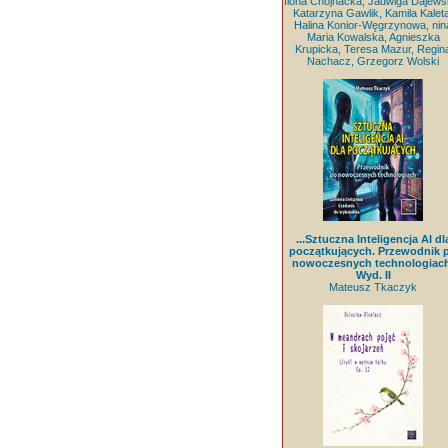
Ilona Chojnacka, Jadwiga Dajews
Katarzyna Gawlik, Kamila Kaleta
Halina Konior-Węgrzynowa, nin
Maria Kowalska, Agnieszka
Krupicka, Teresa Mazur, Regin
Nachacz, Grzegorz Wolski
...Sztuczna Inteligencja AI dl
początkujących. Przewodnik 
nowoczesnych technologiach
Wyd. II
Mateusz Tkaczyk