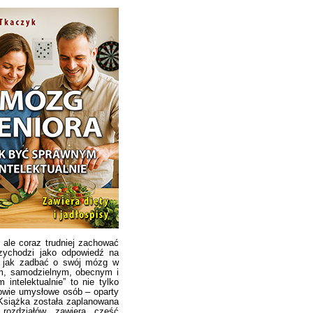
 ale coraz trudniej zachować
zychodzi jako odpowiedź na
: jak zadbać o swój mózg w
m, samodzielnym, obecnym i
telektualnie” to nie tylko
rowie umysłowe osób – oparty
Książka została zaplanowana
rozdziałów zawiera część