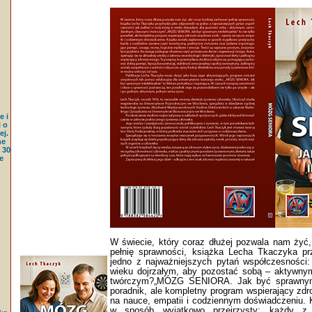
e i
 o
j.
ne
 30
e
W świecie, który coraz dłużej pozwala nam żyć,
pełnię sprawności, książka Lecha Tkaczyka pr
jedno z najważniejszych pytań współczesności
wieku dojrzałym, aby pozostać sobą – aktywny
twórczym?„MÓZG SENIORA. Jak być sprawnym in
poradnik, ale kompletny program wspierający zd
na nauce, empatii i codziennym doświadczeniu. 
w sposób wyjątkowo przejrzysty: każdy z 