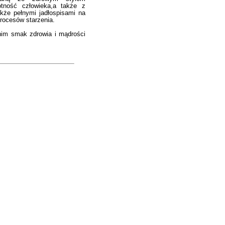
otność człowieka,a także z
kże pełnymi jadłospisami na
rocesów starzenia.
 nim smak zdrowia i mądrości