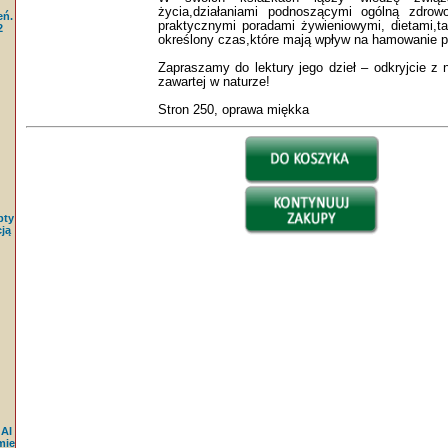
życia,działaniami podnoszącymi ogólną zdrow
eń.
praktycznymi poradami żywieniowymi, dietami,ta
2
określony czas,które mają wpływ na hamowanie p
Zapraszamy do lektury jego dzieł – odkryjcie z
zawartej w naturze!
Stron 250, oprawa miękka
pty
ją
 AI
mie