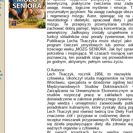
ka,
teoretyczną, praktyczne ćwiczenia oraz zad
,
uwagę, mowę, logiczne myślenie i emocje. T
a
zrozumiałym językiem. Na uwagę zasługuje obsze
a
i regeneracji mózgu. Autor, opierając się na
neurobiologii i dietetyki, opracował diety i ja
mózgu. Te przepisy,to przemyślana strukt
zachować dobrą pamięć, lepszą koncentrację, sta
wewnętrzny. Jadłospisy zostały uzupełnione 
funkcji składników oraz porady żywieniowe, k
Publikacja Lecha Tkaczyka może służyć jako 
program ćwiczeń umysłowych lub pomoc edu
trzeciego wieku.„MÓZG SENIORA. Jak być sprawny
potrzebna i inspirująca. W czasach rosnącej sa
poznawczą, ten poradnik staje się przewodnikiem
po godnym, aktywnym, pełnym sensu życiu.
O Autorze:
a
Lech Tkaczyk, rocznik 1956, to niezwykle 
po
człowieka. Ukończył studia magisterskie na Uni
.
Wrocławiu, specjalista w dziedzinie ogólnej tec
Międzynarodowych Studiów Doktoranckich 
Zarządzania na Uniwersytecie Ekonomicznym w
studiów rozpoczął pracę w zakładach spo
doświadczenie w zakresie praktycznego żywienia
Jego wiedza i umiejętności zaowocowały publ
poradnikami kulinarnymi, które zyskały dużą po
Lech Tkaczyk jest również twórcą tzw. Diety Funk
znaczenie ziół i przypraw w codziennej diecie. 
receptur mieszanek przyprawowych. Wśród jego n
się dzieła popularyzujące diety dla zdrowia wąt
ważnych organów u człowieka.
W swoich ksiażkach łączy wiedzę zwią