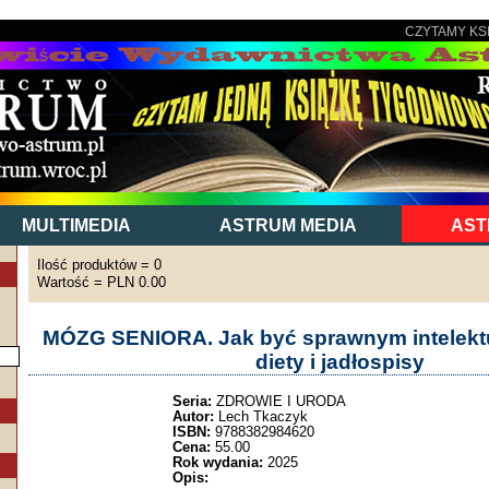
CZYTAMY KS
MULTIMEDIA
ASTRUM MEDIA
AST
Ilość produktów = 0
Wartość = PLN 0.00
MÓZG SENIORA. Jak być sprawnym intelektu
diety i jadłospisy
Seria:
ZDROWIE I URODA
Autor:
Lech Tkaczyk
ISBN:
9788382984620
Cena:
55.00
Rok wydania:
2025
Opis: