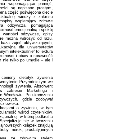
ania wspomagające pamięć,
reści są napisane prostym,
rna część poświęcona diecie
 aktualnej wiedzy z zakresu
dłospisy wspierający zdrowie
ura odżywcza, pomagająca
bilność emocjonalną i spokój
o wartości odżywcze, opisy
tóre można wdrożyć od razu.
baza zajęć aktywizujących,
kacyjna dla uniwersytetów
m intelektualnie” to lektura
motności i obaw o sprawność
 nie tylko po umyśle – ale i
ceniony dietetyk żywienia
wersytecie Przyrodniczym we
hnologii żywienia. Absolwent
w zakresie Marketingu i
e Wrocławiu. Po ukończeniu
żywczych, gdzie zdobywał
 człowieka.
ikacjami o żywieniu, w tym
pularność wśród czytelników.
cjonalnej, w której podkreśla
Specjalizuje się w tworzeniu
ajnowszych książek znajdują
roby, nerek, prostaty,innych
zaną ze zdrowym stylem