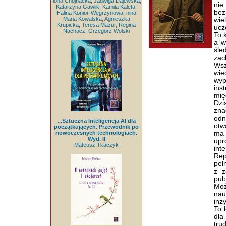
Ilona Chojnacka, Jadwiga Dajewska,
nie
Katarzyna Gawlik, Kamila Kaleta,
bez
Halina Konior-Węgrzynowa, nina
Maria Kowalska, Agnieszka
wie
Krupicka, Teresa Mazur, Regina
ucz
Nachacz, Grzegorz Wolski
To 
a w
śle
zac
Wsz
wie
wyp
ins
mię
Dzi
zna
odn
...Sztuczna Inteligencja AI dla
otw
początkujących. Przewodnik po
nowoczesnych technologiach.
ma
Wyd. II
up
Mateusz Tkaczyk
int
Rep
peł
z z
pub
Moż
nau
inży
To 
dla
tru