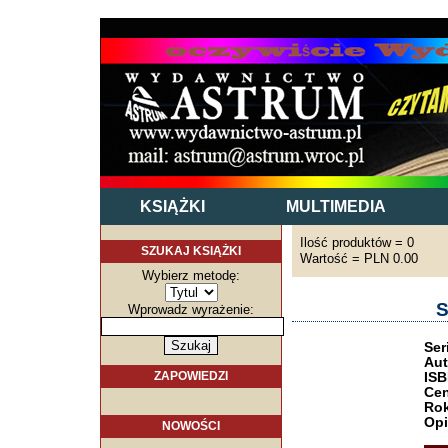
KSIĄŻKI
MULTIMEDIA
Ilość produktów = 0
SZUKAJ KSIĄŻKI
Wartość = PLN 0.00
Wybierz metodę:
S
Wprowadz wyrażenie:
Ser
Aut
ZAPOWIEDZI
ISB
Cen
Rok
Opi
NOWOŚCI