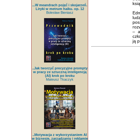
ksi
...W meandrach pojęć i skojarzeń.
Liryki w metrum haiku. op. 12
Edm
Bolesław Bieniasz
lud
pos
roz
– a
czł
ją 
..Jak tworzyć precyzyjne prompty
w pracy ze sztuczną inteligencją
(AI) krok po kroku
Mateusz Tkaczyk
..Motywacja z wykorzystaniem AI
w biznesie, zarządzaniu i reklamie