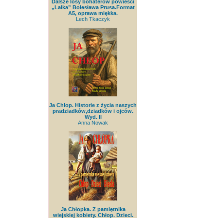
Dalsze losy bohaterów powieści
„Lalka” Bolesława Prusa.Format
A5, oprawa miękka.
Lech Tkaczyk
Ja Chłop. Historie z życia naszych
pradziadków,dziadków i ojców.
Wyd. II
Anna Nowak
Ja Chłopka. Z pamiętnika
wiejskiej kobiety. Chłop. Dzieci.