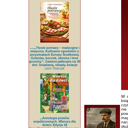
.....„Tłuste potrawy – tradycyjne i
smaczne. Kulinarne opowieści o
przysmakach Europy Środkowej.
Golonka, boczek, słonina i inne
grzechy.”. Zawiera jadłospis na 30
dni: śniadania, obiady, kolacje
Lech Tkaczyk
W c
ksi
czy
nie
pow
mag
...Antologia poetów
współczesnych. Wiersze dla
nar
dzieci. Edycja 18
słu