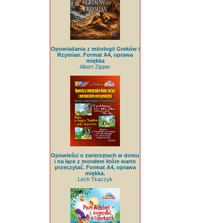
Opowiadania z mitologii Greków i
Rzymian. Format A4, oprawa
miękka
Albert Zipper
Opowieści o zwierzętach w domu
i na łące z morałem które warto
przeczytać. Format A4, oprawa
miękka.
Lech Tkaczyk