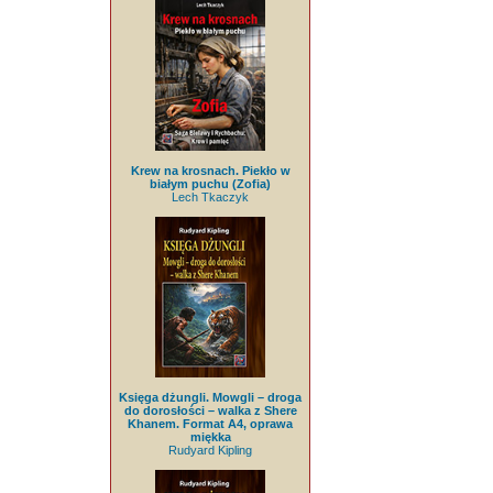
Krew na krosnach. Piekło w
białym puchu (Zofia)
Lech Tkaczyk
Księga dżungli. Mowgli – droga
do dorosłości – walka z Shere
Khanem. Format A4, oprawa
miękka
Rudyard Kipling