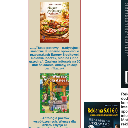
.....„Tłuste potrawy – tradycyjne i
smaczne. Kulinarne opowieści o
przysmakach Europy Środkowej.
Golonka, boczek, słonina i inne
grzechy.”. Zawiera jadłospis na 30
dni: śniadania, obiady, kolacje
Lech Tkaczyk
Rek
dod
kom
int
spo
int
...Antologia poetów
Mat
współczesnych. Wiersze dla
rek
dzieci. Edycja 18