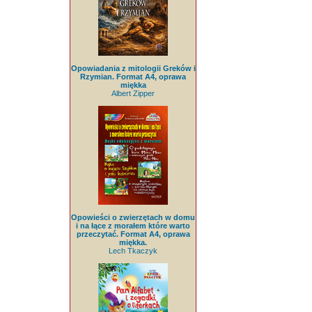
Opowiadania z mitologii Greków i
Rzymian. Format A4, oprawa
miękka
Albert Zipper
Opowieści o zwierzętach w domu
i na łące z morałem które warto
przeczytać. Format A4, oprawa
miękka.
Lech Tkaczyk