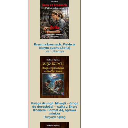
Krew na krosnach. Piekło w
białym puchu (Zofia)
Lech Tkaczyk
Księga dżungli. Mowgli – droga
do dorosłości – walka z Shere
Khanem. Format A4, oprawa
miękka
Rudyard Kipling