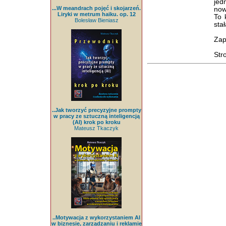
jed
...W meandrach pojęć i skojarzeń.
now
Liryki w metrum haiku. op. 12
To 
Bolesław Bieniasz
stał
Zap
Str
..Jak tworzyć precyzyjne prompty
w pracy ze sztuczną inteligencją
(AI) krok po kroku
Mateusz Tkaczyk
..Motywacja z wykorzystaniem AI
w biznesie, zarządzaniu i reklamie