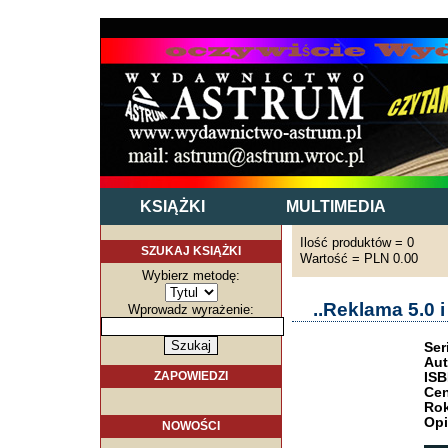
KSIĄŻKI
MULTIMEDIA
Ilość produktów = 0
SZUKAJ KSIĄŻKI
Wartość = PLN 0.00
Wybierz metodę:
..Reklama 5.0 
Wprowadz wyrażenie:
Ser
Aut
ZAPOWIEDZI
ISB
Cen
Rok
Opi
NOWOŚCI