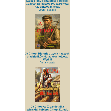
Dalsze losy bohaterów powieści
„Lalka” Bolesława Prusa.Format
A5, oprawa miękka.
Lech Tkaczyk
Ja Chłop. Historie z życia naszych
pradziadków,dziadków i ojców.
Wyd. II
Anna Nowak
Ja Chłopka. Z pamiętnika
wiejskiej kobiety. Chłop. Dzieci.