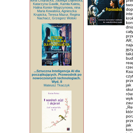
pre
Ilona Chojnacka, Jadwiga Dajewska,
Katarzyna Gawlik, Kamila Kaleta,
two
Halina Konior-Węgrzynowa, nina
dop
Maria Kowalska, Agnieszka
int
Krupicka, Teresa Mazur, Regina
kro
Nachacz, Grzegorz Wolski
kon
dni
cał
prz
AR,
naj
jęz
tak
bud
re
rze
...Sztuczna Inteligencja AI dla
Ksi
początkujących. Przewodnik po
czy
nowoczesnych technologiach.
prz
Wyd. II
ja
Mateusz Tkaczyk
sku
rów
wyk
zau
„Re
któ
po
prz
jak
kon