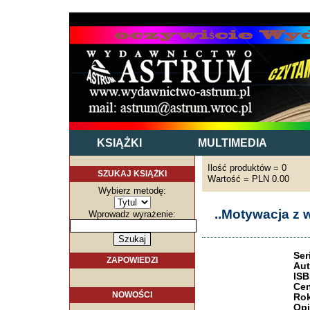
KSIĄŻKI
MULTIMEDIA
Ilość produktów = 0
SZUKAJ KSIĄŻKI
Wartość = PLN 0.00
Wybierz metodę:
..Motywacja z 
Wprowadz wyrażenie:
Ser
ZAPOWIEDZI
Aut
ISB
Cen
NOWOŚCI
Rok
Opi