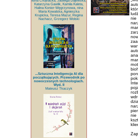
Ilona Chojnacka, Jadwiga Dajewska,
Katarzyna Gawlik, Kamila Kaleta,
aut
Halina Konior-Węgrzynowa, nina
któ
Maria Kowalska, Agnieszka
lud
Krupicka, Teresa Mazur, Regina
nie
Nachacz, Grzegorz Wolski
nar
mar
zar
now
zaa
war
aut
ana
mar
mot
bio
por
...Sztuczna Inteligencja AI dla
początkujących. Przewodnik po
pok
nowoczesnych technologiach.
Int
Wyd. II
poj
Mateusz Tkaczyk
ro
wdr
dzi
nar
pie
nie
ksz
kli
Zap