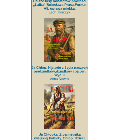
Dalsze losy bohaterów powieści
„Lalka” Bolesława Prusa.Format
A5, oprawa miękka.
Lech Tkaczyk
Ja Chłop. Historie z życia naszych
pradziadków,dziadków i ojców.
Wyd. II
Anna Nowak
Ja Chłopka. Z pamiętnika
wiejskiej kobiety. Chłop. Dzieci.