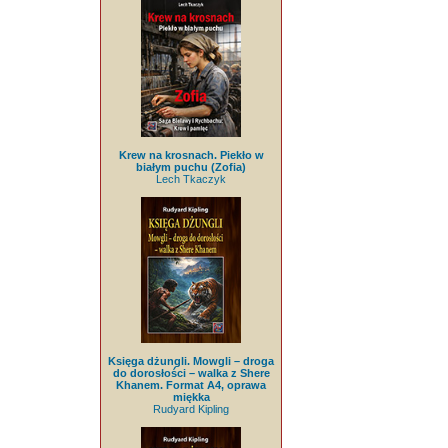
Krew na krosnach. Piekło w
białym puchu (Zofia)
Lech Tkaczyk
Księga dżungli. Mowgli – droga
do dorosłości – walka z Shere
Khanem. Format A4, oprawa
miękka
Rudyard Kipling