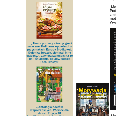
„Mo
Pod
zmi
mot
Wyd
.....„Tłuste potrawy – tradycyjne i
smaczne. Kulinarne opowieści o
przysmakach Europy Środkowej.
Golonka, boczek, słonina i inne
grzechy.”. Zawiera jadłospis na 30
dni: śniadania, obiady, kolacje
Lech Tkaczyk
...Antologia poetów
współczesnych. Wiersze dla
dzieci. Edycja 18
„Mo