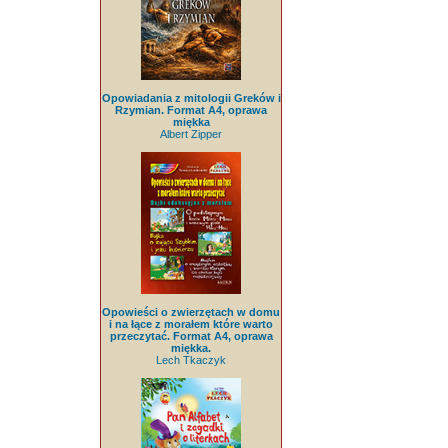
Opowiadania z mitologii Greków i
Rzymian. Format A4, oprawa
miękka
Albert Zipper
Opowieści o zwierzętach w domu
i na łące z morałem które warto
przeczytać. Format A4, oprawa
miękka.
Lech Tkaczyk