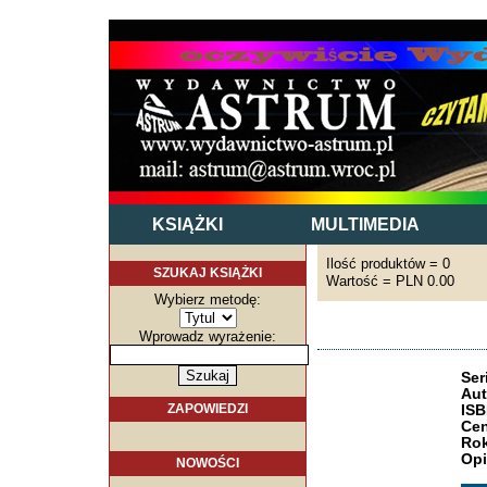
KSIĄŻKI
MULTIMEDIA
Ilość produktów = 0
SZUKAJ KSIĄŻKI
Wartość = PLN 0.00
Wybierz metodę:
Wprowadz wyrażenie:
Ser
Aut
ZAPOWIEDZI
ISB
Cen
Rok
Opi
NOWOŚCI