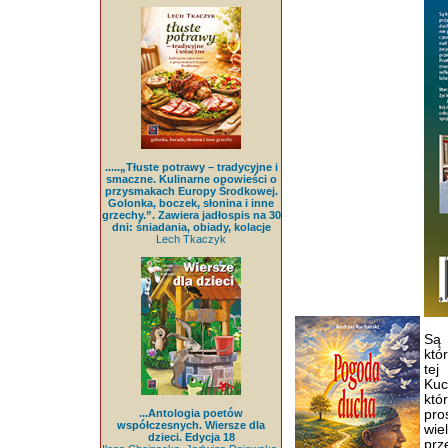
.....„Tłuste potrawy – tradycyjne i
smaczne. Kulinarne opowieści o
przysmakach Europy Środkowej.
Golonka, boczek, słonina i inne
grzechy.”. Zawiera jadłospis na 30
dni: śniadania, obiady, kolacje
Lech Tkaczyk
Są 
któ
tej
Kuc
któ
...Antologia poetów
pro
współczesnych. Wiersze dla
wie
dzieci. Edycja 18
prz