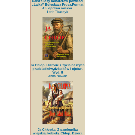
Dalsze losy bohaterów powieści
„Lalka” Bolesława Prusa.Format
A5, oprawa miękka.
Lech Tkaczyk
Ja Chłop. Historie z życia naszych
pradziadków,dziadków i ojców.
Wyd. II
Anna Nowak
Ja Chłopka. Z pamiętnika
wiejskiej kobiety. Chłop. Dzieci.