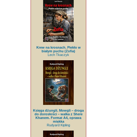
Krew na krosnach. Piekło w
białym puchu (Zofia)
Lech Tkaczyk
Księga dżungli. Mowgli – droga
do dorosłości – walka z Shere
Khanem. Format A4, oprawa
miękka
Rudyard Kipling