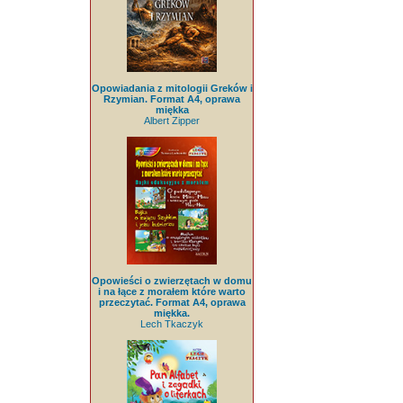
Opowiadania z mitologii Greków i
Rzymian. Format A4, oprawa
miękka
Albert Zipper
Opowieści o zwierzętach w domu
i na łące z morałem które warto
przeczytać. Format A4, oprawa
miękka.
Lech Tkaczyk