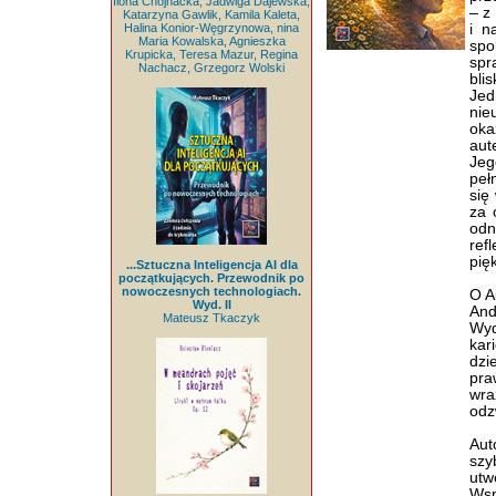
Ilona Chojnacka, Jadwiga Dajewska,
– z
Katarzyna Gawlik, Kamila Kaleta,
Halina Konior-Węgrzynowa, nina
i n
Maria Kowalska, Agnieszka
spo
Krupicka, Teresa Mazur, Regina
spr
Nachacz, Grzegorz Wolski
bli
Jed
nie
oka
aut
Jeg
peł
się
za 
odn
ref
pięk
...Sztuczna Inteligencja AI dla
początkujących. Przewodnik po
nowoczesnych technologiach.
O A
Wyd. II
And
Mateusz Tkaczyk
Wyd
kar
dzi
pra
wr
odz
Aut
szy
utw
Wsp