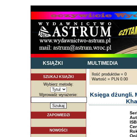
KSIĄŻKI
MULTIMEDIA
Ilość produktów = 0
SZUKAJ KSIĄŻKI
Wartość = PLN 0.00
Wybierz metodę:
Księga dżungli. 
Wprowadz wyrażenie:
Kha
Ser
ZAPOWIEDZI
Aut
ISB
Cen
NOWOŚCI
Rok
Opi