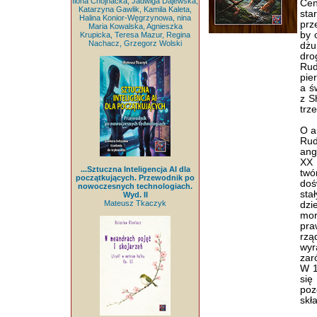
Ilona Chojnacka, Jadwiga Dajewska,
Cen
Katarzyna Gawlik, Kamila Kaleta,
sta
Halina Konior-Węgrzynowa, nina
prz
Maria Kowalska, Agnieszka
by 
Krupicka, Teresa Mazur, Regina
Nachacz, Grzegorz Wolski
dżu
dro
Rud
pie
a ś
z S
trz
O a
Rud
ang
XX 
...Sztuczna Inteligencja AI dla
tw
początkujących. Przewodnik po
doś
nowoczesnych technologiach.
sta
Wyd. II
Mateusz Tkaczyk
dzi
mor
pra
rzą
wyr
zar
W 1
się
poz
skł