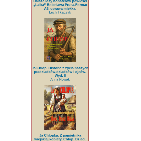
Dalsze losy bohaterów powieści
„Lalka” Bolesława Prusa.Format
A5, oprawa miękka.
Lech Tkaczyk
Ja Chłop. Historie z życia naszych
pradziadków,dziadków i ojców.
Wyd. II
Anna Nowak
Ja Chłopka. Z pamiętnika
wiejskiej kobiety. Chłop. Dzieci.