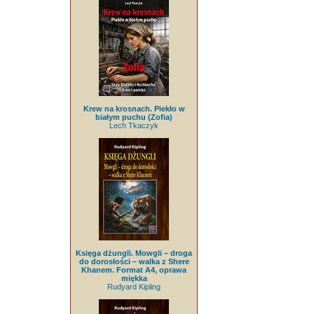
Krew na krosnach. Piekło w
białym puchu (Zofia)
Lech Tkaczyk
Księga dżungli. Mowgli – droga
do dorosłości – walka z Shere
Khanem. Format A4, oprawa
miękka
Rudyard Kipling