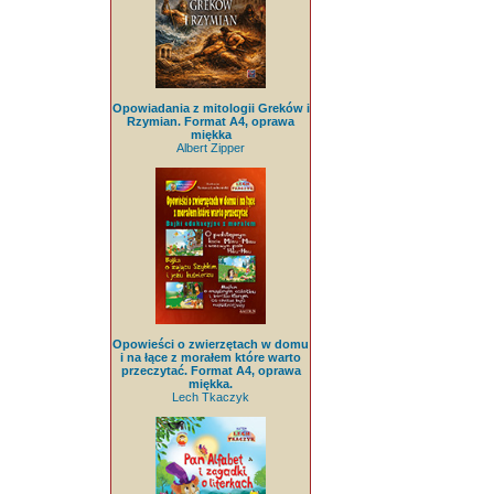
Opowiadania z mitologii Greków i
Rzymian. Format A4, oprawa
miękka
Albert Zipper
Opowieści o zwierzętach w domu
i na łące z morałem które warto
przeczytać. Format A4, oprawa
miękka.
Lech Tkaczyk