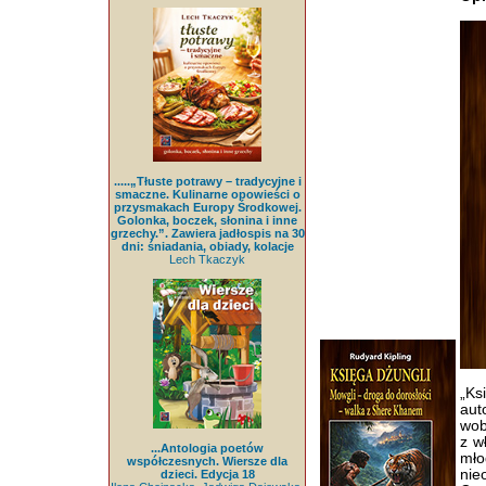
.....„Tłuste potrawy – tradycyjne i
smaczne. Kulinarne opowieści o
przysmakach Europy Środkowej.
Golonka, boczek, słonina i inne
grzechy.”. Zawiera jadłospis na 30
dni: śniadania, obiady, kolacje
Lech Tkaczyk
„Ks
aut
wob
z w
...Antologia poetów
mło
współczesnych. Wiersze dla
nie
dzieci. Edycja 18