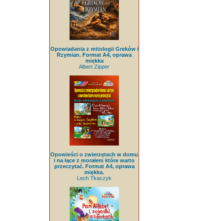
Opowiadania z mitologii Greków i
Rzymian. Format A4, oprawa
miękka
Albert Zipper
Opowieści o zwierzętach w domu
i na łące z morałem które warto
przeczytać. Format A4, oprawa
miękka.
Lech Tkaczyk