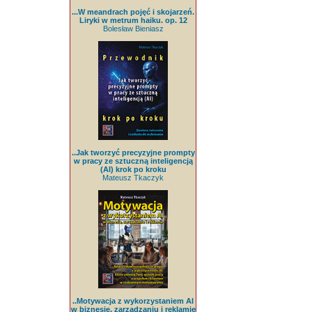
...W meandrach pojęć i skojarzeń.
Liryki w metrum haiku. op. 12
Bolesław Bieniasz
..Jak tworzyć precyzyjne prompty
w pracy ze sztuczną inteligencją
(AI) krok po kroku
Mateusz Tkaczyk
..Motywacja z wykorzystaniem AI
w biznesie, zarządzaniu i reklamie