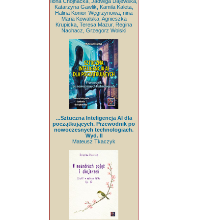
Ilona Chojnacka, Jadwiga Dajewska,
Katarzyna Gawlik, Kamila Kaleta,
Halina Konior-Węgrzynowa, nina
Maria Kowalska, Agnieszka
Krupicka, Teresa Mazur, Regina
Nachacz, Grzegorz Wolski
...Sztuczna Inteligencja AI dla
początkujących. Przewodnik po
nowoczesnych technologiach.
Wyd. II
Mateusz Tkaczyk