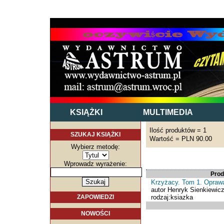
KSIĄŻKI
MULTIMEDIA
Ilość produktów = 1
SZUKAJ KSIĄŻKI
Wartość = PLN 90.00
Wybierz metodę:
Wprowadz wyrażenie:
Prod
Krzyżacy. Tom 1. Opraw
autor Henryk Sienkiewic
rodzaj:ksiazka
ZAPOWIEDZI
NOWOŚCI