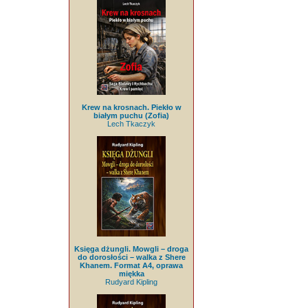
Krew na krosnach. Piekło w
białym puchu (Zofia)
Lech Tkaczyk
Księga dżungli. Mowgli – droga
do dorosłości – walka z Shere
Khanem. Format A4, oprawa
miękka
Rudyard Kipling