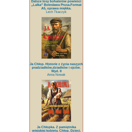
Dalsze losy bohaterów powieści
„Lalka” Bolesława Prusa.Format
A5, oprawa miękka.
Lech Tkaczyk
Ja Chłop. Historie z życia naszych
pradziadków,dziadków i ojców.
Wyd. II
Anna Nowak
Ja Chłopka. Z pamiętnika
wiejskiej kobiety. Chłop. Dzieci.