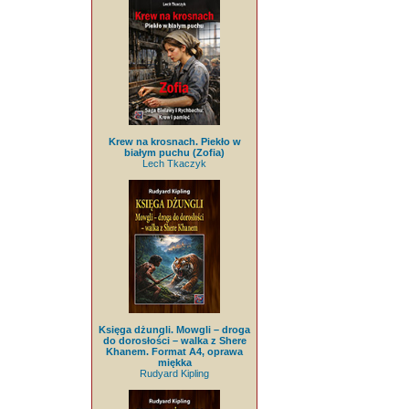
Krew na krosnach. Piekło w
białym puchu (Zofia)
Lech Tkaczyk
Księga dżungli. Mowgli – droga
do dorosłości – walka z Shere
Khanem. Format A4, oprawa
miękka
Rudyard Kipling