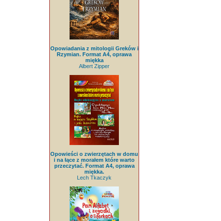
Opowiadania z mitologii Greków i
Rzymian. Format A4, oprawa
miękka
Albert Zipper
Opowieści o zwierzętach w domu
i na łące z morałem które warto
przeczytać. Format A4, oprawa
miękka.
Lech Tkaczyk