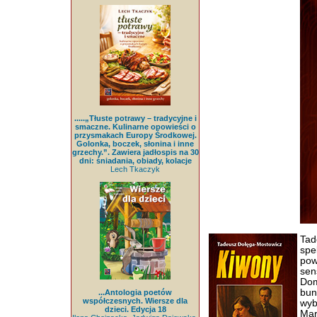
.....„Tłuste potrawy – tradycyjne i
smaczne. Kulinarne opowieści o
przysmakach Europy Środkowej.
Golonka, boczek, słonina i inne
grzechy.”. Zawiera jadłospis na 30
dni: śniadania, obiady, kolacje
Lech Tkaczyk
Tad
spe
pow
sen
Dom
bun
...Antologia poetów
współczesnych. Wiersze dla
wyb
dzieci. Edycja 18
Mar