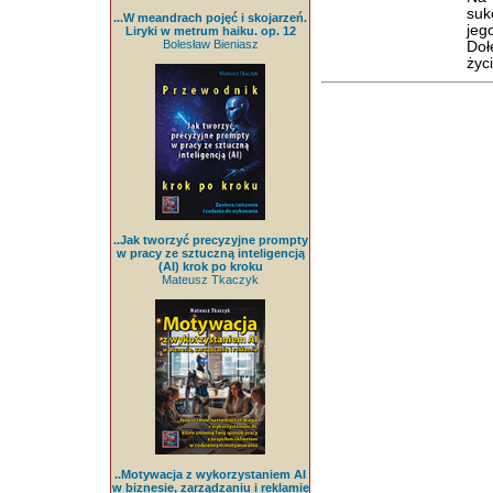
suk
...W meandrach pojęć i skojarzeń.
jeg
Liryki w metrum haiku. op. 12
Bolesław Bieniasz
Doł
życ
..Jak tworzyć precyzyjne prompty
w pracy ze sztuczną inteligencją
(AI) krok po kroku
Mateusz Tkaczyk
..Motywacja z wykorzystaniem AI
w biznesie, zarządzaniu i reklamie