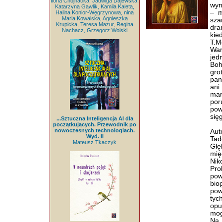
Ilona Chojnacka, Jadwiga Dajewska,
wyn
Katarzyna Gawlik, Kamila Kaleta,
– m
Halina Konior-Węgrzynowa, nina
Maria Kowalska, Agnieszka
sza
Krupicka, Teresa Mazur, Regina
dra
Nachacz, Grzegorz Wolski
kie
T.M
War
jed
Boh
gro
pan
ani
mar
por
pow
się
...Sztuczna Inteligencja AI dla
początkujących. Przewodnik po
nowoczesnych technologiach.
Aut
Wyd. II
Tad
Mateusz Tkaczyk
Głę
mię
Nik
Pr
pow
bio
pow
tyc
opu
mog
Na 