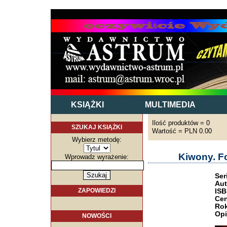
KSIĄŻKI
MULTIMEDIA
Ilość produktów = 0
SZUKAJ KSIĄŻKI
Wartość = PLN 0.00
Wybierz metodę:
Kiwony. Fo
Wprowadz wyrażenie:
Ser
Aut
ZAPOWIEDZI
ISB
Cen
Rok
Opi
NOWOŚCI