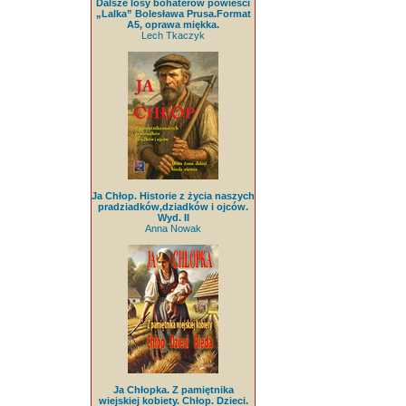
Dalsze losy bohaterów powieści
„Lalka” Bolesława Prusa.Format
A5, oprawa miękka.
Lech Tkaczyk
Ja Chłop. Historie z życia naszych
pradziadków,dziadków i ojców.
Wyd. II
Anna Nowak
Ja Chłopka. Z pamiętnika
wiejskiej kobiety. Chłop. Dzieci.