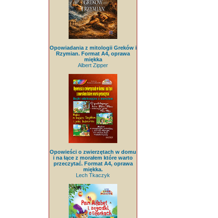
Opowiadania z mitologii Greków i
Rzymian. Format A4, oprawa
miękka
Albert Zipper
Opowieści o zwierzętach w domu
i na łące z morałem które warto
przeczytać. Format A4, oprawa
miękka.
Lech Tkaczyk