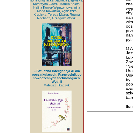
Ilona Chojnacka, Jadwiga Dajewska,
zna
Katarzyna Gawlik, Kamila Kaleta,
Halina Konior-Węgrzynowa, nina
wyj
Maria Kowalska, Agnieszka
chy
Krupicka, Teresa Mazur, Regina
nam
Nachacz, Grzegorz Wolski
wie
ods
prz
nam
pyt
O A
Jes
kot
Zaz
“Ni
Uro
...Sztuczna Inteligencja AI dla
początkujących. Przewodnik po
Uni
nowoczesnych technologiach.
by 
Wyd. II
pop
Mateusz Tkaczyk
cza
szk
bar
Ilo