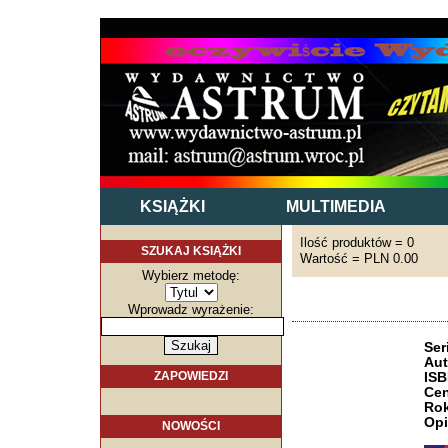
KSIĄŻKI
MULTIMEDIA
Ilość produktów = 0
SZUKAJ KSIĄŻKI
Wartość = PLN 0.00
Wybierz metodę:
Wprowadz wyrażenie:
Ser
Aut
ZAPOWIEDZI
ISB
Cen
Rok
Opi
NOWOŚCI