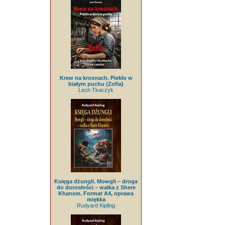
Krew na krosnach. Piekło w
białym puchu (Zofia)
Lech Tkaczyk
Księga dżungli. Mowgli – droga
do dorosłości – walka z Shere
Khanem. Format A4, oprawa
miękka
Rudyard Kipling