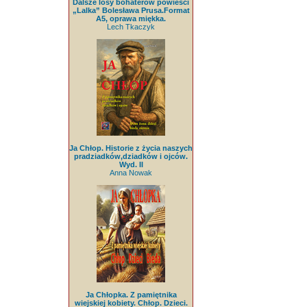
Dalsze losy bohaterów powieści
„Lalka” Bolesława Prusa.Format
A5, oprawa miękka.
Lech Tkaczyk
Ja Chłop. Historie z życia naszych
pradziadków,dziadków i ojców.
Wyd. II
Anna Nowak
Ja Chłopka. Z pamiętnika
wiejskiej kobiety. Chłop. Dzieci.