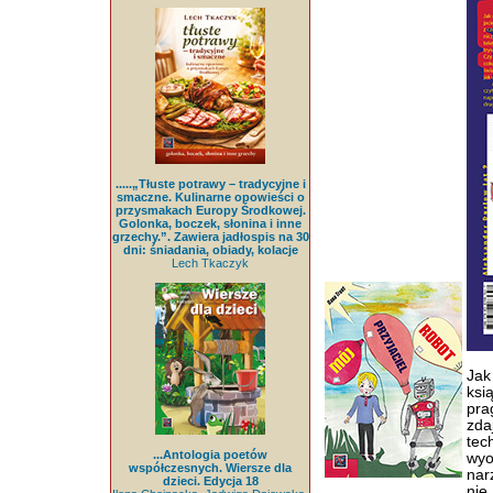
.....„Tłuste potrawy – tradycyjne i
smaczne. Kulinarne opowieści o
przysmakach Europy Środkowej.
Golonka, boczek, słonina i inne
grzechy.”. Zawiera jadłospis na 30
dni: śniadania, obiady, kolacje
Lech Tkaczyk
Jak
ksi
pra
zda
tec
...Antologia poetów
wyo
współczesnych. Wiersze dla
nar
dzieci. Edycja 18
nie