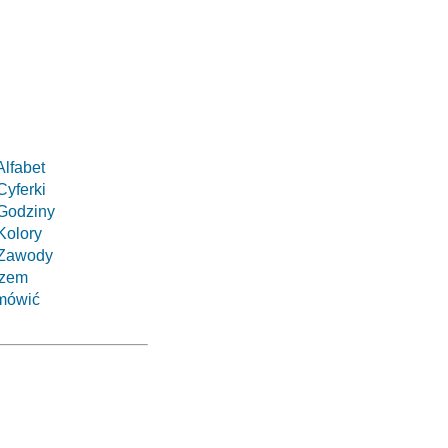
Alfabet
Cyferki
 Godziny
Kolory
. Zawody
azem
 mówić