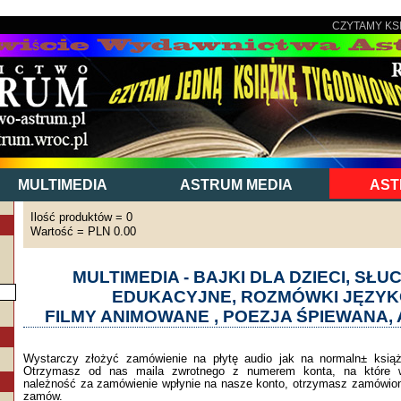
CZYTAMY KS
MULTIMEDIA
ASTRUM MEDIA
AST
Ilość produktów = 0
Wartość = PLN 0.00
MULTIMEDIA - BAJKI DLA DZIECI, SŁ
EDUKACYJNE, ROZMÓWKI JĘZYK
FILMY ANIMOWANE , POEZJA ŚPIEWANA, 
Wystarczy złożyć zamówienie na płytę audio jak na normaln± książk
Otrzymasz od nas maila zwrotnego z numerem konta, na które wp
należność za zamówienie wpłynie na nasze konto, otrzymasz zamówion
zamów.