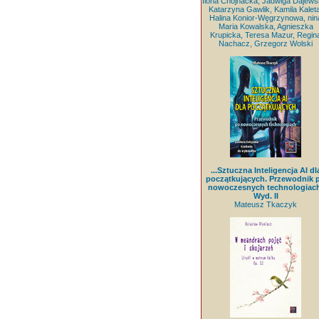
Ilona Chojnacka, Jadwiga Dajews
Katarzyna Gawlik, Kamila Kaleta
Halina Konior-Węgrzynowa, nin
Maria Kowalska, Agnieszka
Krupicka, Teresa Mazur, Regin
Nachacz, Grzegorz Wolski
...Sztuczna Inteligencja AI dl
początkujących. Przewodnik 
nowoczesnych technologiach
Wyd. II
Mateusz Tkaczyk