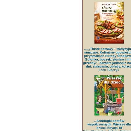
.....„Tłuste potrawy – tradycyjn
smaczne. Kulinarne opowieści
przysmakach Europy Środkowe
Golonka, boczek, słonina i in
grzechy.”. Zawiera jadłospis na
dni: śniadania, obiady, kolacj
Lech Tkaczyk
...Antologia poetów
współczesnych. Wiersze dla
dzieci. Edycja 18