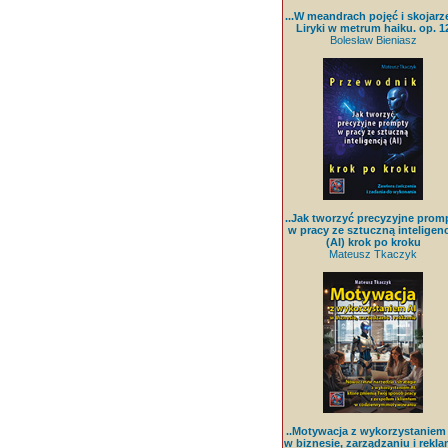
...W meandrach pojęć i skojarz
Liryki w metrum haiku. op. 1
Bolesław Bieniasz
..Jak tworzyć precyzyjne prom
w pracy ze sztuczną inteligenc
(AI) krok po kroku
Mateusz Tkaczyk
..Motywacja z wykorzystaniem
w biznesie, zarządzaniu i rekla