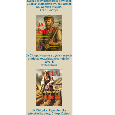
Dalsze losy bohaterów powieści
„Lalka” Bolesława Prusa.Format
A5, oprawa miękka.
Lech Tkaczyk
Ja Chłop. Historie z życia naszych
pradziadków,dziadków i ojców.
Wyd. II
Anna Nowak
Ja Chłopka. Z pamiętnika
wiejskiej kobiety. Chłop. Dzieci.