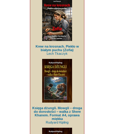
Krew na krosnach. Piekło w
białym puchu (Zofia)
Lech Tkaczyk
Księga dżungli. Mowgli – droga
do dorosłości – walka z Shere
Khanem. Format A4, oprawa
miękka
Rudyard Kipling