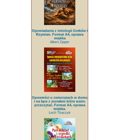
Opowiadania z mitologii Greków i
Rzymian. Format A4, oprawa
miękka
Albert Zipper
Opowieści o zwierzętach w domu
i na łące z morałem które warto
przeczytać. Format A4, oprawa
miękka.
Lech Tkaczyk