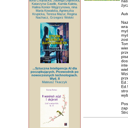
Ilona Chojnacka, Jadwiga Dajewska,
nas
Katarzyna Gawlik, Kamila Kaleta,
życ
Halina Konior-Węgrzynowa, nina
Maria Kowalska, Agnieszka
Aut
Krupicka, Teresa Mazur, Regina
Nachacz, Grzegorz Wolski
Naz
wra
myś
myś
zos
Tom
wie
prz
pis
dos
int
...Sztuczna Inteligencja AI dla
wie
początkujących. Przewodnik po
Wzi
nowoczesnych technologiach.
prz
Wyd. II
Mateusz Tkaczyk
Ed.
Ed.
str
wyb
Pos
zap
Str