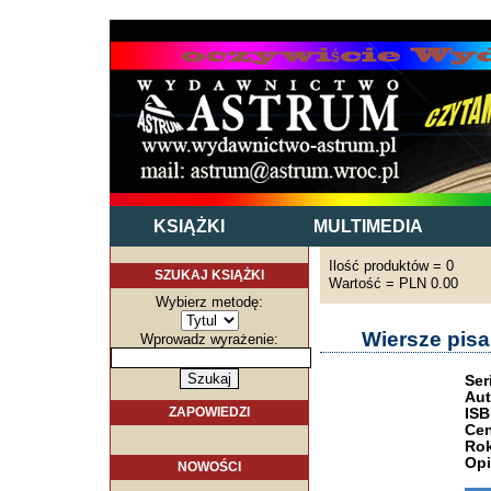
KSIĄŻKI
MULTIMEDIA
Ilość produktów = 0
SZUKAJ KSIĄŻKI
Wartość = PLN 0.00
Wybierz metodę:
Wiersze pis
Wprowadz wyrażenie:
Ser
Aut
ZAPOWIEDZI
ISB
Cen
Rok
Opi
NOWOŚCI