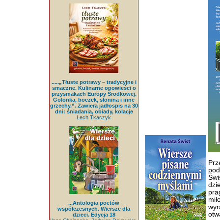
.....„Tłuste potrawy – tradycyjne i
smaczne. Kulinarne opowieści o
przysmakach Europy Środkowej.
Golonka, boczek, słonina i inne
grzechy.”. Zawiera jadłospis na 30
dni: śniadania, obiady, kolacje
Lech Tkaczyk
Prz
pod
Świ
dzi
pra
mił
...Antologia poetów
wyr
współczesnych. Wiersze dla
otw
dzieci. Edycja 18