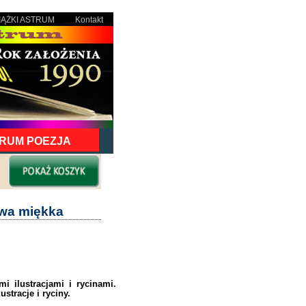
IĄŻKI ASTRUM
Kontakt
RUM POEZJA
awa miękka
i ilustracjami i rycinami.
stracje i ryciny.