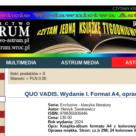
CZYTAMY KS
MULTIMEDIA
ASTRUM MEDIA
AST
Ilość produktów = 0
Wartość = PLN 0.00
QUO VADIS. Wydanie I. Format A4, opr
Seria:
Exclusive - klasyka literatury
Autor:
Henryk Sienkiewicz
ISBN:
9788365930446
Cena:
130.00
Rok wydania:
2024
Opis:
Książka-album formatu A4 z kolorowym
Oprawa miękka. Stron: cz.b 298; 24 kolorowe ilu