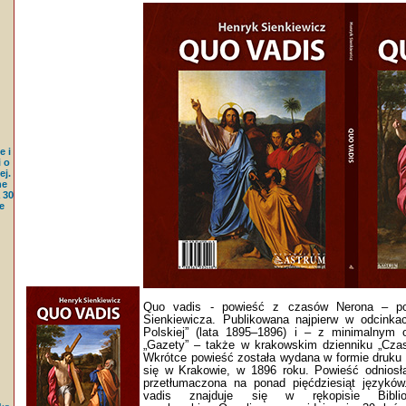
e i
 o
j.
ne
 30
e
Quo vadis - powieść z czasów Nerona – po
Sienkiewicza. Publikowana najpierw w odcinka
Polskiej” (lata 1895–1896) i – z minimalnym
„Gazety” – także w krakowskim dzienniku „Czas
Wkrótce powieść została wydana w formie druku z
się w Krakowie, w 1896 roku. Powieść odniosł
przetłumaczona na ponad pięćdziesiąt języków
vadis znajduje się w rękopisie Bibl