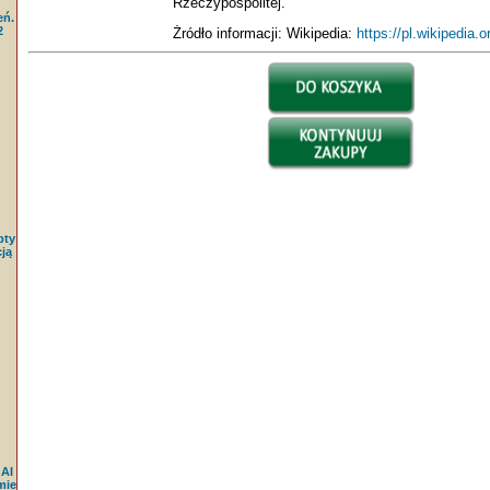
Rzeczypospolitej.
eń.
2
Żródło informacji: Wikipedia:
https://pl.wikipedia.
pty
ją
 AI
mie