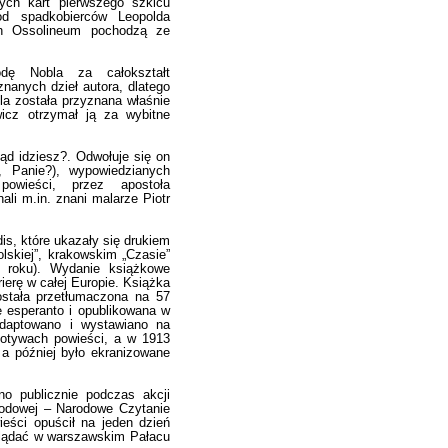
ych kart pierwszego szkicu
od spadkobierców Leopolda
ch Ossolineum pochodzą ze
odę Nobla za całokształt
znanych dzieł autora, dlatego
a została przyznana właśnie
icz otrzymał ją za wybitne
kąd idziesz?. Odwołuje się on
 Panie?), wypowiedzianych
owieści, przez apostoła
ali m.in. znani malarze Piotr
is, które ukazały się drukiem
skiej”, krakowskim „Czasie”
6 roku). Wydanie książkowe
rierę w całej Europie. Książka
ostała przetłumaczona na 57
e esperanto i opublikowana w
adaptowano i wystawiano na
motywach powieści, a w 1913
 a później było ekranizowane
o publicznie podczas akcji
arodowej – Narodowe Czytanie
ieści opuścił na jeden dzień
oglądać w warszawskim Pałacu