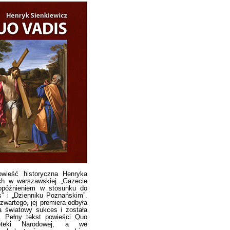
wieść historyczna Henryka
ch w warszawskiej „Gazecie
 opóźnieniem w stosunku do
” i „Dzienniku Poznańskim”.
wartego, jej premiera odbyła
a światowy sukces i została
. Pełny tekst powieści Quo
ioteki Narodowej, a we