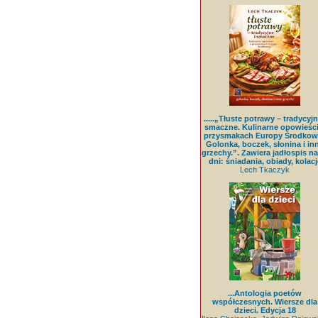
.....„Tłuste potrawy – tradycyjn
smaczne. Kulinarne opowieści
przysmakach Europy Środkowe
Golonka, boczek, słonina i in
grzechy.”. Zawiera jadłospis na
dni: śniadania, obiady, kolacj
Lech Tkaczyk
...Antologia poetów
współczesnych. Wiersze dla
dzieci. Edycja 18