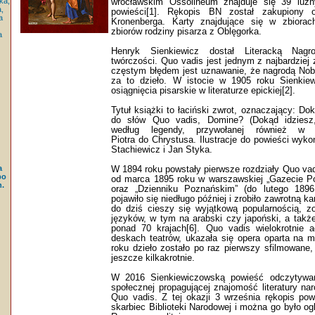
ka,
wrocławskim Ossolineum znajduje się 39 luźn
,
powieści[1]. Rękopis BN został zakupiony 
a
Kronenberga. Karty znajdujące się w zbiora
zbiorów rodziny pisarza z Oblęgorka.
a
Henryk Sienkiewicz dostał Literacką Nagr
twórczości. Quo vadis jest jednym z najbardziej 
częstym błędem jest uznawanie, że nagrodą Nobl
za to dzieło. W istocie w 1905 roku Sienkiew
osiągnięcia pisarskie w literaturze epickiej[2].
Tytuł książki to łaciński zwrot, oznaczający: Do
do słów Quo vadis, Domine? (Dokąd idziesz,
według legendy, przywołanej również w p
Piotra do Chrystusa. Ilustracje do powieści wykon
Stachiewicz i Jan Styka.
a
W 1894 roku powstały pierwsze rozdziały Quo vad
po
od marca 1895 roku w warszawskiej „Gazecie Pol
.
oraz „Dzienniku Poznańskim” (do lutego 189
pojawiło się niedługo później i zrobiło zawrotną ka
do dziś cieszy się wyjątkową popularnością, z
języków, w tym na arabski czy japoński, a takż
ponad 70 krajach[6]. Quo vadis wielokrotnie 
deskach teatrów, ukazała się opera oparta na 
roku dzieło zostało po raz pierwszy sfilmowane,
jeszcze kilkakrotnie.
W 2016 Sienkiewiczowską powieść odczytywan
społecznej propagującej znajomość literatury n
Quo vadis. Z tej okazji 3 września rękopis pow
skarbiec Biblioteki Narodowej i można go było 