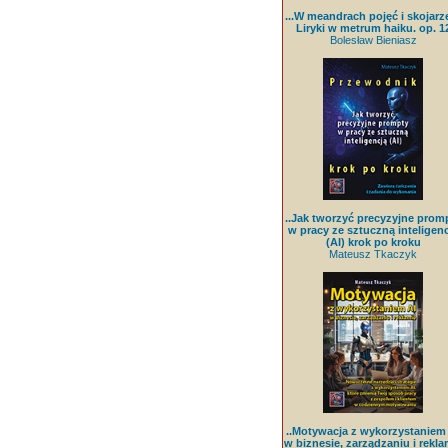
...W meandrach pojęć i skojarz
Liryki w metrum haiku. op. 1
Bolesław Bieniasz
..Jak tworzyć precyzyjne prom
w pracy ze sztuczną inteligenc
(AI) krok po kroku
Mateusz Tkaczyk
..Motywacja z wykorzystaniem
w biznesie, zarządzaniu i rekla