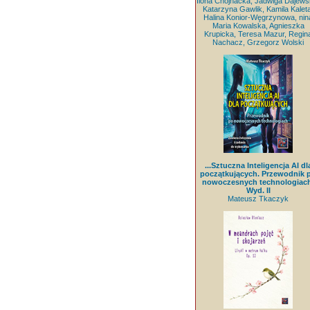
Ilona Chojnacka, Jadwiga Dajews
Katarzyna Gawlik, Kamila Kaleta
Halina Konior-Węgrzynowa, nin
Maria Kowalska, Agnieszka
Krupicka, Teresa Mazur, Regin
Nachacz, Grzegorz Wolski
...Sztuczna Inteligencja AI dl
początkujących. Przewodnik 
nowoczesnych technologiach
Wyd. II
Mateusz Tkaczyk