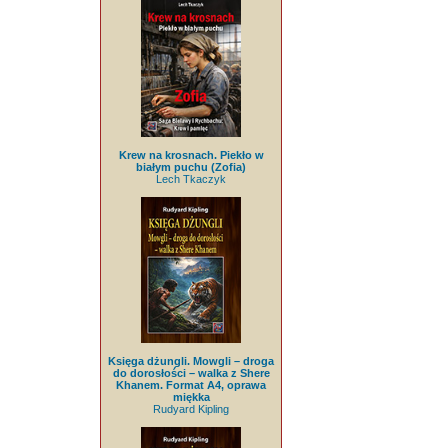
Krew na krosnach. Piekło w
białym puchu (Zofia)
Lech Tkaczyk
Księga dżungli. Mowgli – droga
do dorosłości – walka z Shere
Khanem. Format A4, oprawa
miękka
Rudyard Kipling