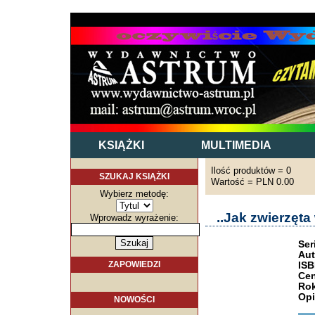
KSIĄŻKI
MULTIMEDIA
Ilość produktów = 0
SZUKAJ KSIĄŻKI
Wartość = PLN 0.00
Wybierz metodę:
..Jak zwierzęta
Wprowadz wyrażenie:
Ser
Aut
ZAPOWIEDZI
ISB
Cen
Rok
Opi
NOWOŚCI