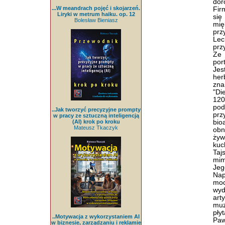
dor
...W meandrach pojęć i skojarzeń.
Fir
Liryki w metrum haiku. op. 12
się
Bolesław Bieniasz
mię
prz
Lec
prz
Ze 
por
Jes
her
zna
"Di
120
pod
..Jak tworzyć precyzyjne prompty
prz
w pracy ze sztuczną inteligencją
(AI) krok po kroku
bio
Mateusz Tkaczyk
obn
żyw
kuc
Taj
mim
Jeg
Nap
moc
wyd
art
muz
pły
..Motywacja z wykorzystaniem AI
Paw
w biznesie, zarządzaniu i reklamie