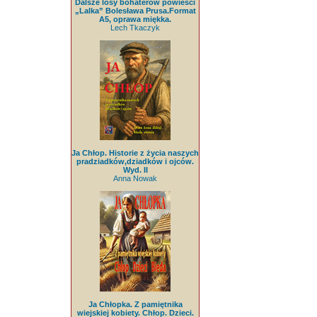
Dalsze losy bohaterów powieści
„Lalka” Bolesława Prusa.Format
A5, oprawa miękka.
Lech Tkaczyk
Ja Chłop. Historie z życia naszych
pradziadków,dziadków i ojców.
Wyd. II
Anna Nowak
Ja Chłopka. Z pamiętnika
wiejskiej kobiety. Chłop. Dzieci.