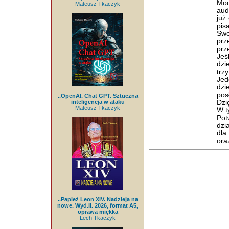
Mod
Mateusz Tkaczyk
aud
już
pis
Swo
prz
prz
Jeś
dzi
trz
Jed
dzi
pos
..OpenAI. Chat GPT. Sztuczna
inteligencja w ataku
Dzi
Mateusz Tkaczyk
W t
Pot
dzi
dla
ora
..Papież Leon XIV. Nadzieja na
nowe. Wyd.II. 2026, format A5,
oprawa miękka
Lech Tkaczyk