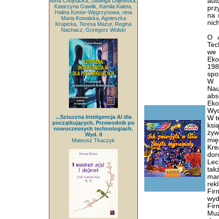
aut
Ilona Chojnacka, Jadwiga Dajewska,
Katarzyna Gawlik, Kamila Kaleta,
prz
Halina Konior-Węgrzynowa, nina
na 
Maria Kowalska, Agnieszka
nic
Krupicka, Teresa Mazur, Regina
Nachacz, Grzegorz Wolski
O A
Tec
we 
Eko
198
spo
W 1
Nau
abs
Eko
Wyd
...Sztuczna Inteligencja AI dla
W t
początkujących. Przewodnik po
ksi
nowoczesnych technologiach.
ży
Wyd. II
mię
Mateusz Tkaczyk
Kre
dor
Lec
tak
mar
rek
Fir
wyd
Fir
Muz