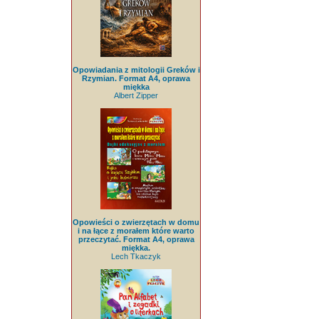
Opowiadania z mitologii Greków i
Rzymian. Format A4, oprawa
miękka
Albert Zipper
Opowieści o zwierzętach w domu
i na łące z morałem które warto
przeczytać. Format A4, oprawa
miękka.
Lech Tkaczyk