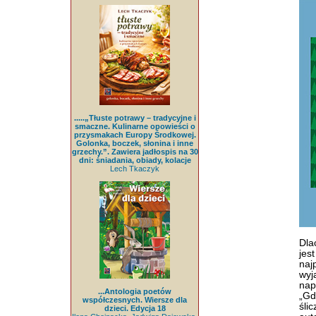
.....„Tłuste potrawy – tradycyjne i
smaczne. Kulinarne opowieści o
przysmakach Europy Środkowej.
Golonka, boczek, słonina i inne
grzechy.”. Zawiera jadłospis na 30
dni: śniadania, obiady, kolacje
Lech Tkaczyk
Dla
jes
naj
wyj
nap
...Antologia poetów
„Gd
współczesnych. Wiersze dla
śli
dzieci. Edycja 18