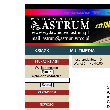
KSIĄŻKI
MULTIMEDIA
Ilość produktów = 0
SZUKAJ KSIĄŻKI
Wartość = PLN 0.00
Wybierz metodę:
Wprowadz wyrażenie:
S
A
ZAPOWIEDZI
I
C
NOWOŚCI
R