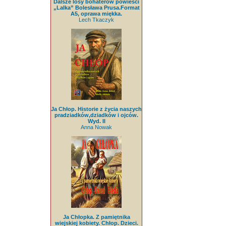
Dalsze losy bohaterów powieści
„Lalka” Bolesława Prusa.Format
A5, oprawa miękka.
Lech Tkaczyk
Ja Chłop. Historie z życia naszych
pradziadków,dziadków i ojców.
Wyd. II
Anna Nowak
Ja Chłopka. Z pamiętnika
wiejskiej kobiety. Chłop. Dzieci.