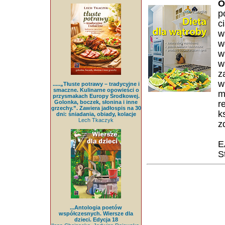
O
p
c
w
w
w
w
z
w
.....„Tłuste potrawy – tradycyjne i
smaczne. Kulinarne opowieści o
m
przysmakach Europy Środkowej.
Golonka, boczek, słonina i inne
r
grzechy.”. Zawiera jadłospis na 30
k
dni: śniadania, obiady, kolacje
Lech Tkaczyk
z
E
S
...Antologia poetów
współczesnych. Wiersze dla
dzieci. Edycja 18