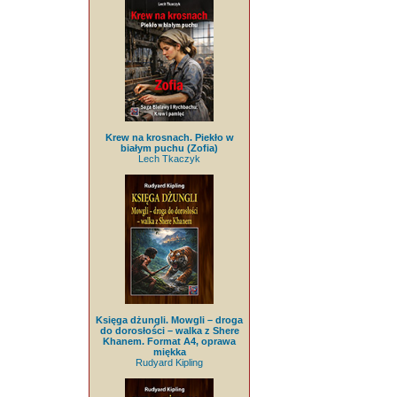
Krew na krosnach. Piekło w
białym puchu (Zofia)
Lech Tkaczyk
Księga dżungli. Mowgli – droga
do dorosłości – walka z Shere
Khanem. Format A4, oprawa
miękka
Rudyard Kipling