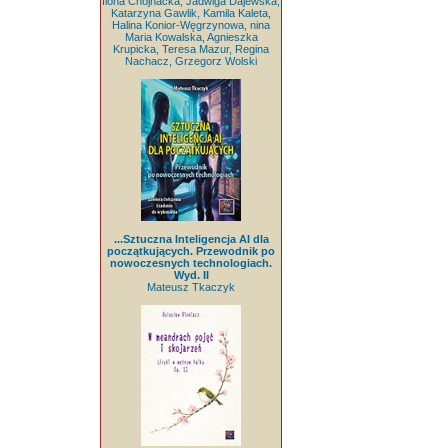
Ilona Chojnacka, Jadwiga Dajewska,
Katarzyna Gawlik, Kamila Kaleta,
Halina Konior-Węgrzynowa, nina
Maria Kowalska, Agnieszka
Krupicka, Teresa Mazur, Regina
Nachacz, Grzegorz Wolski
...Sztuczna Inteligencja AI dla
początkujących. Przewodnik po
nowoczesnych technologiach.
Wyd. II
Mateusz Tkaczyk