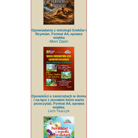
Opowiadania z mitologii Greków i
Rzymian. Format A4, oprawa
miękka
Albert Zipper
Opowieści o zwierzętach w domu
i na łące z morałem które warto
przeczytać. Format A4, oprawa
miękka.
Lech Tkaczyk