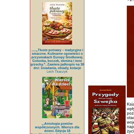
.....„Tłuste potrawy – tradycyjne i
smaczne. Kulinarne opowieści o
przysmakach Europy Środkowej.
Golonka, boczek, słonina i inne
grzechy.”. Zawiera jadłospis na 30
dni: śniadania, obiady, kolacje
Lech Tkaczyk
Ksi
wpł
poz
ota
woj
...Antologia poetów
nap
współczesnych. Wiersze dla
dzieci. Edycja 18
życ