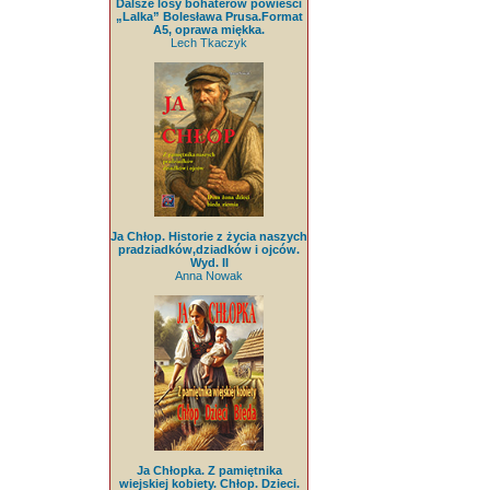
Dalsze losy bohaterów powieści
„Lalka” Bolesława Prusa.Format
A5, oprawa miękka.
Lech Tkaczyk
Ja Chłop. Historie z życia naszych
pradziadków,dziadków i ojców.
Wyd. II
Anna Nowak
Ja Chłopka. Z pamiętnika
wiejskiej kobiety. Chłop. Dzieci.