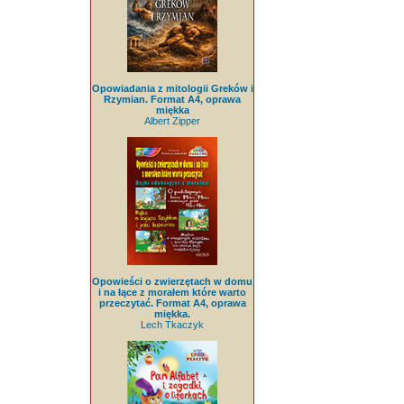
Opowiadania z mitologii Greków i
Rzymian. Format A4, oprawa
miękka
Albert Zipper
Opowieści o zwierzętach w domu
i na łące z morałem które warto
przeczytać. Format A4, oprawa
miękka.
Lech Tkaczyk