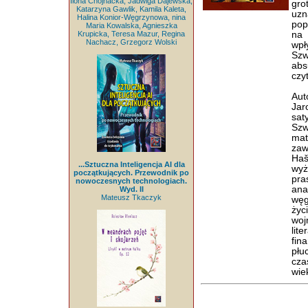
Ilona Chojnacka, Jadwiga Dajewska,
gro
Katarzyna Gawlik, Kamila Kaleta,
uzn
Halina Konior-Węgrzynowa, nina
pop
Maria Kowalska, Agnieszka
Krupicka, Teresa Mazur, Regina
na 
Nachacz, Grzegorz Wolski
wpł
Szw
abs
czy
Aut
Jar
sat
Szw
mat
zaw
Haš
...Sztuczna Inteligencja AI dla
wyż
początkujących. Przewodnik po
pra
nowoczesnych technologiach.
ana
Wyd. II
Mateusz Tkaczyk
węg
życ
woj
lit
fin
płu
cza
wie