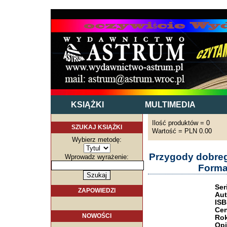
KSIĄŻKI
MULTIMEDIA
Ilość produktów = 0
SZUKAJ KSIĄŻKI
Wartość = PLN 0.00
Wybierz metodę:
Przygody dobreg
Wprowadz wyrażenie:
Forma
Ser
ZAPOWIEDZI
Aut
ISB
Cen
NOWOŚCI
Rok
Opi