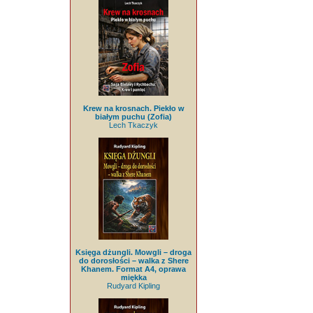
Krew na krosnach. Piekło w
białym puchu (Zofia)
Lech Tkaczyk
Księga dżungli. Mowgli – droga
do dorosłości – walka z Shere
Khanem. Format A4, oprawa
miękka
Rudyard Kipling