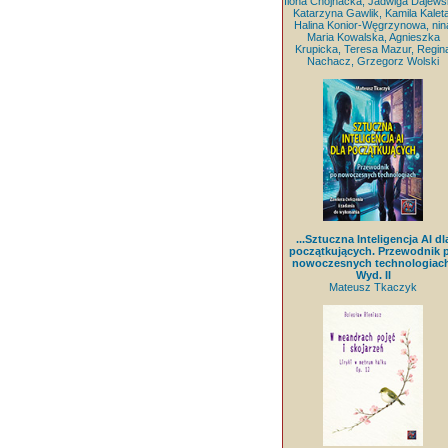
Ilona Chojnacka, Jadwiga Dajews
Katarzyna Gawlik, Kamila Kaleta
Halina Konior-Węgrzynowa, nin
Maria Kowalska, Agnieszka
Krupicka, Teresa Mazur, Regin
Nachacz, Grzegorz Wolski
...Sztuczna Inteligencja AI dl
początkujących. Przewodnik 
nowoczesnych technologiach
Wyd. II
Mateusz Tkaczyk