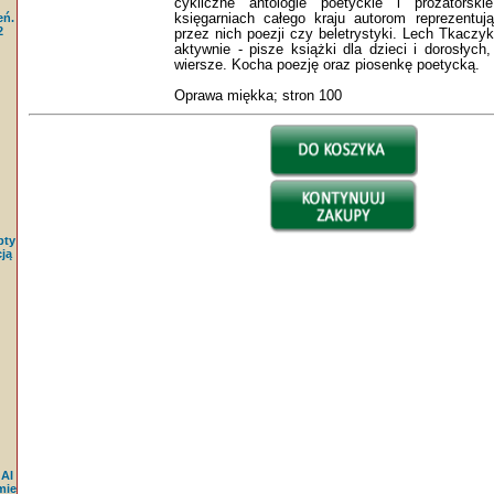
cykliczne antologie poetyckie i prozatorsk
księgarniach całego kraju autorom reprezentuj
eń.
2
przez nich poezji czy beletrystyki. Lech Tkaczyk
aktywnie - pisze książki dla dzieci i dorosłych
wiersze. Kocha poezję oraz piosenkę poetycką.
Oprawa miękka; stron 100
pty
ją
 AI
mie