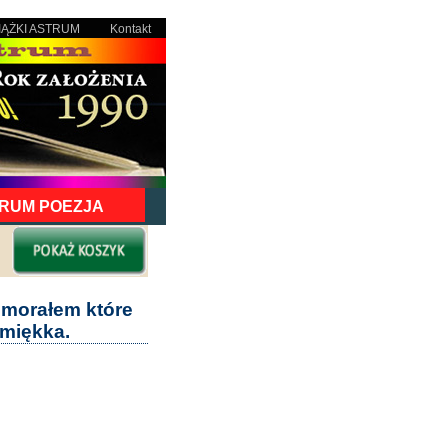
IĄŻKI ASTRUM
Kontakt
RUM POEZJA
 morałem które
 miękka.