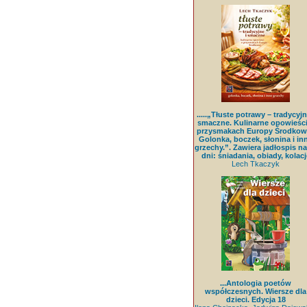
.....„Tłuste potrawy – tradycyjn
smaczne. Kulinarne opowieści
przysmakach Europy Środkowe
Golonka, boczek, słonina i in
grzechy.”. Zawiera jadłospis na
dni: śniadania, obiady, kolacj
Lech Tkaczyk
...Antologia poetów
współczesnych. Wiersze dla
dzieci. Edycja 18