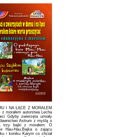
MU I NA ŁĄCE Z MORAŁEM
z morałem autorstwa Lecha
ieci Gdyby zwierzęta umiały
ydawnictwo Astrum z myślą o
ą trzy bajki z morałem: O
ie Hau-Hau,Bajka o zającu
ku i koniku Karym co chciał