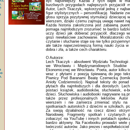
ka,
być najsilniejszy. Każda z tych bajek w m
,
burzliwych przygodach najlepszych przyjaciół m
a
Autor, Lech Tkaczyk, wykorzystał jedną z najbar
figur stylistycznych – personifikację. Nadanie z
a
głosu sprzyja pozytywnej stymulacji dziecięcej 
wierszem, dzięki czemu zajmują uwagę nawet naj
Każda historia zakończona jest zabawną puent
pomaga najmłodszym zrozumieć te bardzo ludzkie
uczy dzieci jak dobierać przyjaciół, dlaczego 
grozi niewłaściwe zachowanie. Moralizatorski ch
czytanie i słuchanie staje się nie tylko przyje
ale także najwcześniejszą formą nauki życia w 
dobra i zła, a także cech charakteru.
O Autorze:
Lech Tkaczyk - absolwent Wydziału Technologii 
we Wrocławiu i Międzynarodowych Studiów 
a
Ekonomicznej we Wrocławiu. Poeta, autor kilku 
po
wraz z płytami z poezją śpiewaną do jego tek
.
Piwnicy Pod Baranami Beatę Czernecką (tomik
Anioły Codzienności). Napisał teksty do pona
płytach dla najmłodszych i dla dorosłych. Lec
postaci książek, audiobooków, słuchowisk, e-
dzieci. Słuchowiska i audiobooki nagrywane są p
także przez profesjonalnych lektorów. Auto
wierszem i nie zamierza zmieniać stylu na 
spotkaniach autorskich z dziećmi w szkołach, prz
Za swoją działalność na rzecz dzieci otrzy
Narodowej. Fragmenty spotkań i czytanych 
zobaczyć na YouTube i innych portalach społecz
bardzo aktywny. Na Facebooku prowadzi wiele 
twórczość autorów. Jako prezes i współwłaścici