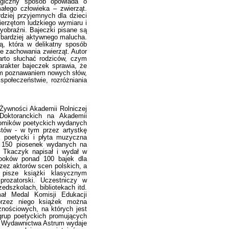
agiczny sposób opowiada o
ałego człowieka – zwierząt.
dziej przyjemnych dla dzieci
wierzętom ludzkiego wymiaru i
wyobraźni. Bajeczki pisane są
bardziej aktywnego malucha.
ą, która w delikatny sposób
 zachowania zwierząt. Autor
warto słuchać rodziców, czym
arakter bajeczek sprawia, że
mnym poznawaniem nowych słów,
społeczeństwie, rozróżniania
Żywności Akademii Rolniczej
Doktoranckich na Akademii
tomików poetyckich wydanych
stów - w tym przez artystkę
 poetycki i płyta muzyczna
d 150 piosenek wydanych na
h Tkaczyk napisał i wydał w
booków ponad 100 bajek dla
rzez aktorów scen polskich, a
r pisze książki klasycznym
prozatorski. Uczestniczy w
edszkolach, bibliotekach itd.
mał Medal Komisji Edukacji
przez niego książek można
nościowych, na których jest
grup poetyckich promujących
el Wydawnictwa Astrum wydaje