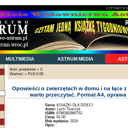
CZYTAMY KS
MULTIMEDIA
ASTRUM MEDIA
AST
Ilość produktów = 0
Wartość = PLN 0.00
Opowieści o zwierzętach w domu i na łące z
warto przeczytać. Format A4, oprawa
Seria:
KSIĄŻKI DLA DZIECI
Autor:
Lech Tkaczyk
ISBN:
9788382980752
Cena:
55.00
Rok wydania:
2024
Opis: