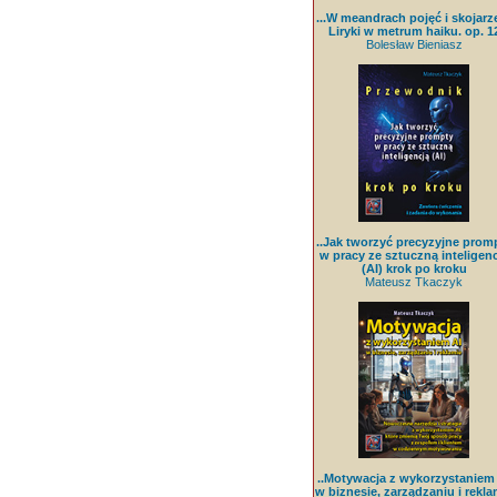
...W meandrach pojęć i skojarz
Liryki w metrum haiku. op. 1
Bolesław Bieniasz
..Jak tworzyć precyzyjne prom
w pracy ze sztuczną inteligenc
(AI) krok po kroku
Mateusz Tkaczyk
..Motywacja z wykorzystaniem
w biznesie, zarządzaniu i rekla