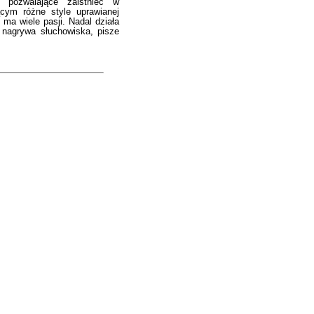
ie pozwalające zaistnieć w
ącym różne style uprawianej
 ma wiele pasji. Nadal działa
, nagrywa słuchowiska, pisze