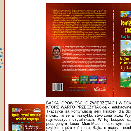
e i
 o
j.
ne
 30
e
BAJKA. OPOWIEŚCI O ZWIERZĘTACH W DO
KTÓRE WARTO PRZECZYTAĆ-bajki edukacyjne 
Tkaczyka są kontynuacją serii książek dla dz
mówić. To seria niezwykła, stworzona przez W
najmłodszych czytelnikach. W tej książce s
podstępnym kocie Miau-Miau i uczciwym ps
szybkim i jeżu kuśnierzu, Bajka o mądrym osioł