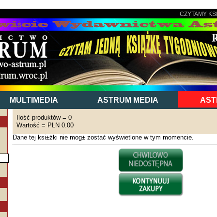
CZYTAMY KS
MULTIMEDIA
ASTRUM MEDIA
AST
Ilość produktów = 0
Wartość = PLN 0.00
Dane tej ksi±żki nie mog± zostać wyświetlone w tym momencie.