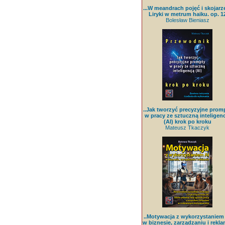
...W meandrach pojęć i skojarz
Liryki w metrum haiku. op. 1
Bolesław Bieniasz
..Jak tworzyć precyzyjne prom
w pracy ze sztuczną inteligenc
(AI) krok po kroku
Mateusz Tkaczyk
..Motywacja z wykorzystaniem
w biznesie, zarządzaniu i rekla