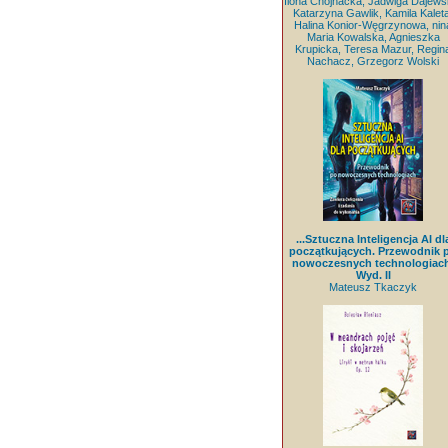
Ilona Chojnacka, Jadwiga Dajews
Katarzyna Gawlik, Kamila Kaleta
Halina Konior-Węgrzynowa, nin
Maria Kowalska, Agnieszka
Krupicka, Teresa Mazur, Regin
Nachacz, Grzegorz Wolski
...Sztuczna Inteligencja AI dl
początkujących. Przewodnik 
nowoczesnych technologiach
Wyd. II
Mateusz Tkaczyk