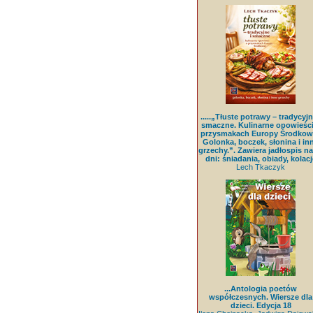
.....„Tłuste potrawy – tradycyjn
smaczne. Kulinarne opowieści
przysmakach Europy Środkowe
Golonka, boczek, słonina i in
grzechy.”. Zawiera jadłospis na
dni: śniadania, obiady, kolacj
Lech Tkaczyk
...Antologia poetów
współczesnych. Wiersze dla
dzieci. Edycja 18