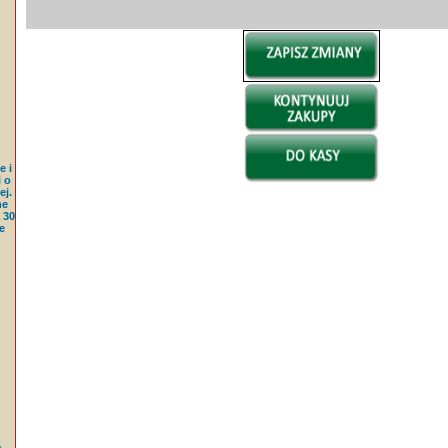
e i
 o
j.
ne
 30
e