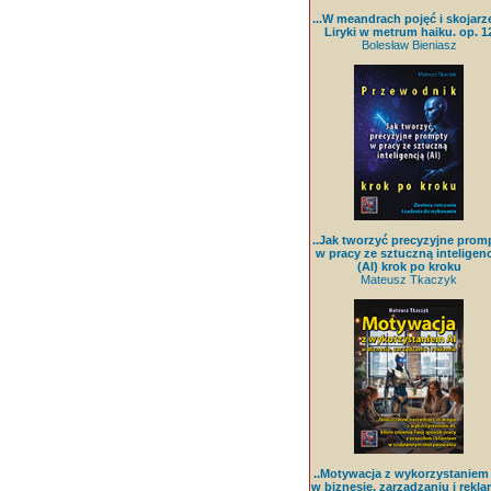
...W meandrach pojęć i skojarz
Liryki w metrum haiku. op. 1
Bolesław Bieniasz
..Jak tworzyć precyzyjne prom
w pracy ze sztuczną inteligenc
(AI) krok po kroku
Mateusz Tkaczyk
..Motywacja z wykorzystaniem
w biznesie, zarządzaniu i rekla