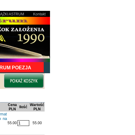
IĄŻKI ASTRUM
Kontakt
RUM POEZJA
Cena
Wartość
Ilość
PLN
PLN
rmat
m na
55.00
55.00