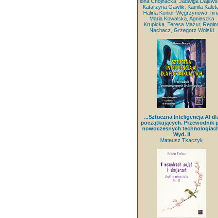
Ilona Chojnacka, Jadwiga Dajews
Katarzyna Gawlik, Kamila Kaleta
Halina Konior-Węgrzynowa, nin
Maria Kowalska, Agnieszka
Krupicka, Teresa Mazur, Regin
Nachacz, Grzegorz Wolski
...Sztuczna Inteligencja AI dl
początkujących. Przewodnik 
nowoczesnych technologiach
Wyd. II
Mateusz Tkaczyk