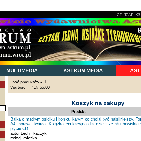
CZYTAMY KS
MULTIMEDIA
ASTRUM MEDIA
AST
Ilość produktów = 1
Wartość = PLN 55.00
Koszyk na zakupy
Produkt
Bajka o mądrym osiołku i koniku Karym co chciał być najsilniejszy. Fo
A4, oprawa twarda. Książka edukacyjna dla dzieci ze słuchowiskie
płycie CD
autor Lech Tkaczyk
rodzaj:ksiazka