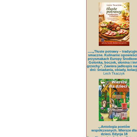
.....„Tłuste potrawy – tradycyjn
smaczne. Kulinarne opowieści
przysmakach Europy Środkowe
Golonka, boczek, słonina i in
grzechy.”. Zawiera jadłospis na
dni: śniadania, obiady, kolacj
Lech Tkaczyk
...Antologia poetów
współczesnych. Wiersze dla
dzieci. Edycja 18