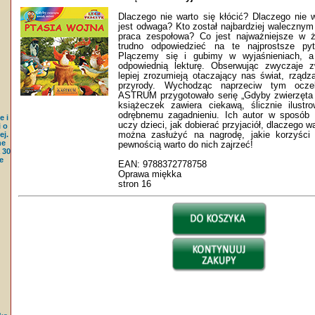
Dlaczego nie warto się kłócić? Dlaczego nie
jest odwaga? Kto został najbardziej walecznym
praca zespołowa? Co jest najważniejsze w ż
trudno odpowiedzieć na te najprostsze py
Plączemy się i gubimy w wyjaśnieniach, a
odpowiednią lekturę. Obserwując zwyczaje z
lepiej zrozumieją otaczający nas świat, rządz
przyrody. Wychodząc naprzeciw tym ocze
ASTRUM przygotowało serię „Gdyby zwierzęta
książeczek zawiera ciekawą, ślicznie ilust
odrębnemu zagadnieniu. Ich autor w sposób 
e i
uczy dzieci, jak dobierać przyjaciół, dlaczego
 o
można zasłużyć na nagrodę, jakie korzyści 
j.
ne
pewnością warto do nich zajrzeć!
 30
e
EAN: 9788372778758
Oprawa miękka
stron 16