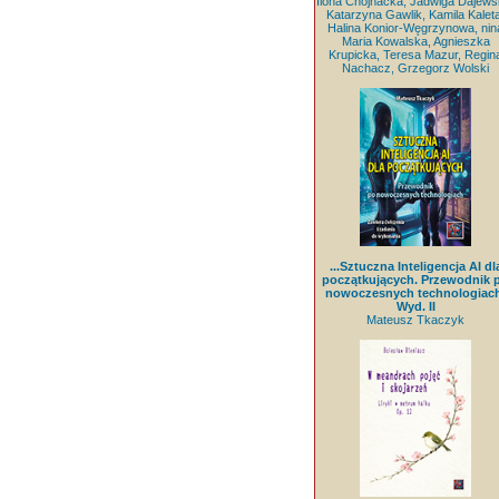
Ilona Chojnacka, Jadwiga Dajews
Katarzyna Gawlik, Kamila Kaleta
Halina Konior-Węgrzynowa, nin
Maria Kowalska, Agnieszka
Krupicka, Teresa Mazur, Regin
Nachacz, Grzegorz Wolski
...Sztuczna Inteligencja AI dl
początkujących. Przewodnik 
nowoczesnych technologiach
Wyd. II
Mateusz Tkaczyk