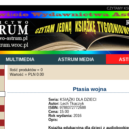
CZYTAMY KS
MULTIMEDIA
ASTRUM MEDIA
AST
Ilość produktów = 0
Wartość = PLN 0.00
Ptasia wojna
Seria:
KSIĄŻKI DLA DZIECI
Autor:
Lech Tkaczyk
ISBN:
9788372772688
Cena:
15.00
Rok wydania:
2016
Opis:
Książka edukacyjna dla dzieci z audiobookie