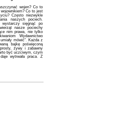
 wszczynać wojen? Co to
 wojownikiem? Co to jest
yciu? Często niezwykle
tania naszych pociech.
 wystarczy sięgnąć po
wierząt nasze pociechy
ące nim prawa, nie tylko
kiwaniom Wydawnictwo
 umiały mówić”. Każda z
rowaną bajkę poświęconą
prosty, żywy i zabawny
 warto być uczciwym, czym
daje wytrwała praca. Z