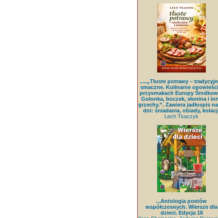
.....„Tłuste potrawy – tradycyjn
smaczne. Kulinarne opowieści
przysmakach Europy Środkowe
Golonka, boczek, słonina i in
grzechy.”. Zawiera jadłospis na
dni: śniadania, obiady, kolacj
Lech Tkaczyk
...Antologia poetów
współczesnych. Wiersze dla
dzieci. Edycja 18