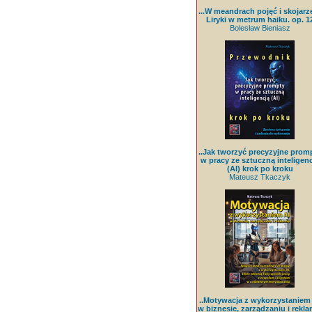
...W meandrach pojęć i skojarz
Liryki w metrum haiku. op. 1
Bolesław Bieniasz
..Jak tworzyć precyzyjne prom
w pracy ze sztuczną inteligenc
(AI) krok po kroku
Mateusz Tkaczyk
..Motywacja z wykorzystaniem
w biznesie, zarządzaniu i rekla